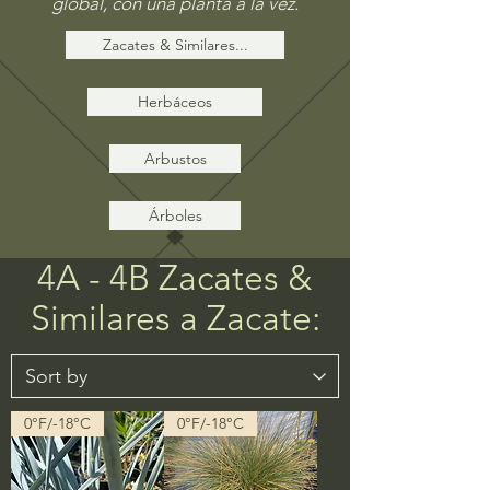
global, con una planta a la vez.
Zacates & Similares...
Herbáceos
Arbustos
Árboles
4A - 4B Zacates &
Similares a Zacate:
0°F/-18°C
0°F/-18°C