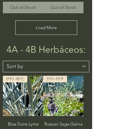
Out of Stock
Out of Stock
Load More
4A - 4B Herbáceos:
0°F/-18°C
5°F/-15°F
Blue Dune Lyme
Russian Sage (Salvia