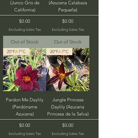
(Junco Gris de
(Azucena Calabaza
California)
Pequeña)
Price
Price
$0.00
$0.00
Excluding Sales Tax
Excluding Sales Tax
Out of Stock
Out of Stock
20°F/-7°C
20°F/-7°C
Pardon Me Daylily
Jungle Princess
(Perdóname
Daylily (Azucena
Azucena)
Princesa de la Selva)
Price
Price
$0.00
$0.00
Excluding Sales Tax
Excluding Sales Tax