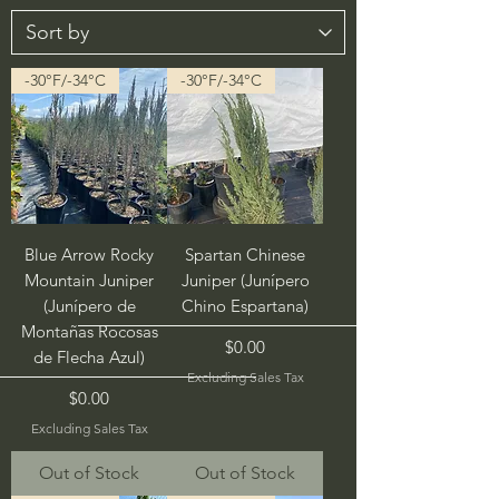
-30°F/-34°C
-30°F/-34°C
Blue Arrow Rocky
Spartan Chinese
Mountain Juniper
Juniper (Junípero
(Junípero de
Chino Espartana)
Montañas Rocosas
Price
$0.00
de Flecha Azul)
Excluding Sales Tax
Price
$0.00
Excluding Sales Tax
Out of Stock
Out of Stock