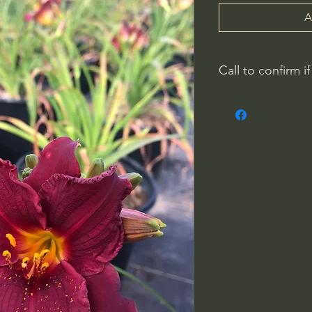
A
Call to confirm if
No family-owned pla
WithinNature.info ma