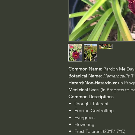
Common Name:
Pardon Me Dayl
Botanical Name:
Hemerocallis
‘
Hazard/Non-Hazardous:
(In Prog
Medicinal Uses:
(In Progress to b
Common Descriptions:
Drought Tolerant
Erosion Controlling
Evergreen
Flowering
Frost Tolerant (20°F/-7°C)