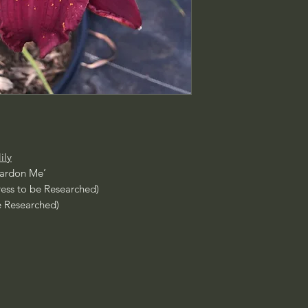
ily
Pardon Me’
ress to be Researched)
e Researched)