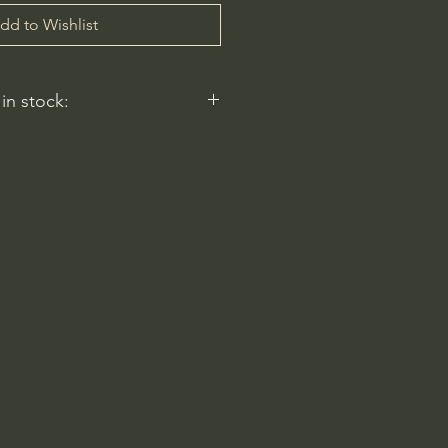
dd to Wishlist
 in stock:
nt nurseries represented by
y carry this in stock.