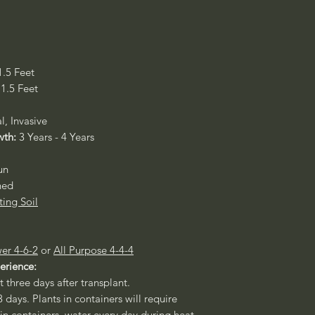
1.5 Feet
 1.5 Feet
l, Invasive
wth:
3 Years - 4 Years
un
ned
ting Soil
er 4-6-2
or
All Purpose 4-4-4
erience:
st three days after transplant.
3 days. Plants in containers will require
 in containers, water every day during heat