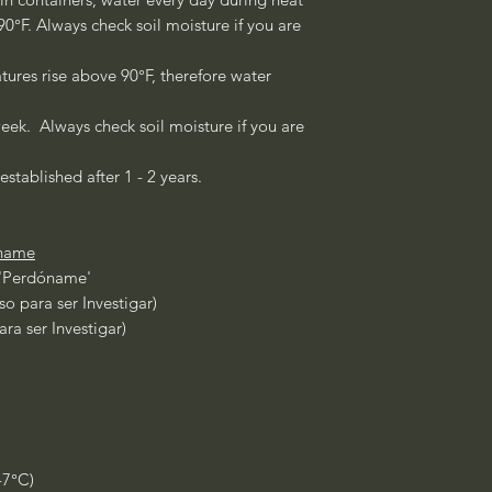
°F. Always check soil moisture if you are
ures rise above 90°F, therefore water
eek. Always check soil moisture if you are
established after 1 - 2 years.
name
'Perdóname'
o para ser Investigar)
ra ser Investigar)
-7°C)