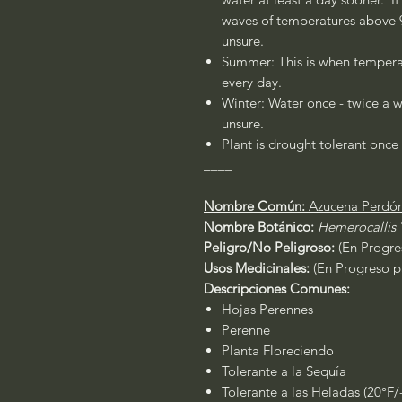
waves of temperatures above 90
unsure.
Summer: This is when temperat
every day.
Winter: Water once - twice a w
unsure.
Plant is drought tolerant once 
____
Nombre Común:
Azucena Perdó
Nombre Botánico:
Hemerocallis
Peligro/No Peligroso:
(En Progres
Usos Medicinales:
(En Progreso pa
Descripciones Comunes:
Hojas Perennes
Perenne
Planta Floreciendo
Tolerante a la Sequía
Tolerante a las Heladas (20°F/