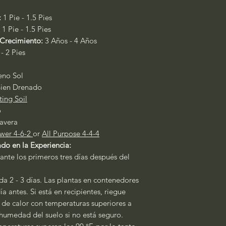
:
1 Pie - 1.5 Pies
:
1 Pie - 1.5 Pies
Crecimiento:
3 Años - 4 Años
 - 2 Pies
leno Sol
ien Drenado
ting Soil
o
avera
wer 4-6-2
or
All Purpose 4-4-4
do en la Experiencia:
ante los primeros tres días después del
a 2 - 3 días. Las plantas en contenedores
a antes. Si está en recipientes, riegue
s de calor con temperaturas superiores a
a humedad del suelo si no está seguro.