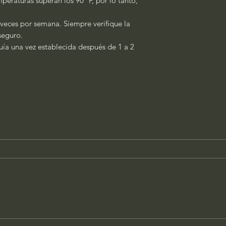
peraturas superan los 90 °F, por lo tanto,
 veces por semana. Siempre verifique la
 seguro.
quía una vez establecida después de 1 a 2