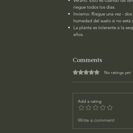
Verano: Esto es cuando las tem
riegue todos los días.
Invierno: Riegue una vez - dos
humedad del suelo si no está
La planta es tolerante a la se
años.
Comments
Rated 0 out of 5 stars.
No ratings yet
Add a rating
Write a comment