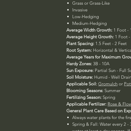
Grass or Grass-Like
Invasive
Low-Hedging
Medium-Hedging
Average Width Growth:
1 Foot - 
Average Height Growth:
1 Foot -
Plant Spacing:
1.5 Feet - 2 Feet
Root System:
Horizontal & Vertica
Average Years for Maximum Gro
Hardy Zones:
3B - 10A
Sun Exposure:
Partial Sun - Full S
Soil Moisture:
Humid - Well Drai
Applicable Soil:
Gromulch
or
Pot
Blooming Seasons:
Summer
Fertilizing Season:
Spring
Applicable Fertilizer:
Rose & Flow
General Plant Care Based on Exp
Always water plants for the fir
Spring & Fall: Water every 2 - 
water at least a day sooner. If