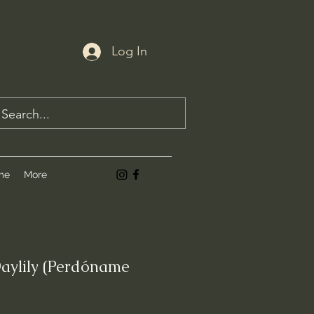
Log In
me
More
aylily (Perdóname