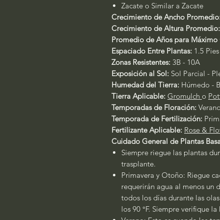
Zacate o Similar a Zacate
Crecimiento de Ancho Promedio
Crecimiento de Altura Promedio
Promedio de Años para Máximo 
Espaciado Entre Plantas:
1.5 Pies
Zonas Resistentes:
3B - 10A
Exposición al Sol:
Sol Parcial - P
Humedad del Tierra:
Húmedo - B
Tierra Aplicable:
Gromulch
o
Pot
Temporadas de Floración:
Veran
Temporada de Fertilización:
Prim
Fertilizante Aplicable:
Rose & Flo
Cuidado General de Plantas Basa
Siempre riegue las plantas dur
trasplante.
Primavera y Otoño: Riegue cad
requerirán agua al menos un dí
todos los días durante las ola
los 90 °F. Siempre verifique l