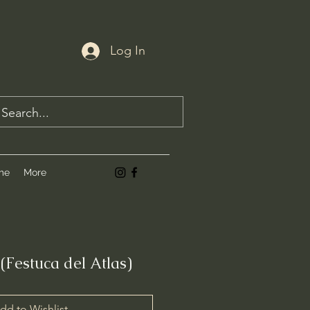
Log In
me
More
(Festuca del Atlas)
dd to Wishlist