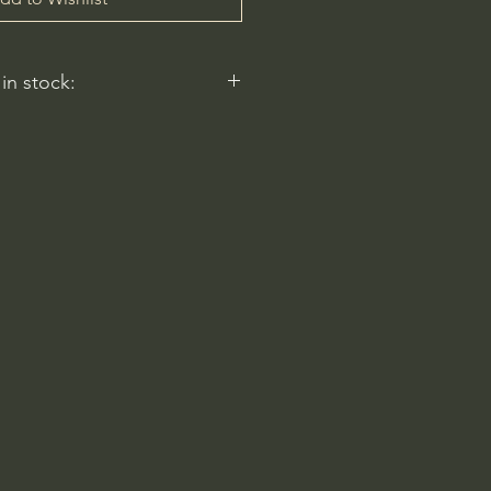
 in stock:
nt nurseries represented by
y carry this in stock.