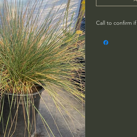
Call to confirm if
No family-owned pla
WithinNature.info ma