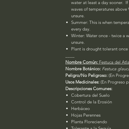
water at least a day sooner. If
waves of temperatures above 90
unsure.
Summer: This is when temperat
every day.
Winter: Water once - twice a w
unsure.
Plant is drought tolerant once 
____
Nombre Común:
Festuca del Atl
Nombre Botánico:
Festuca glau
Peligro/No Peligroso:
(En Progres
Usos Medicinales:
(En Progreso pa
Descripciones Comunes:
Cobertura del Suelo
Control de la Erosión
Herbáceo
Hojas Perennes
Planta Floreciendo
Tolerante a la Sequía