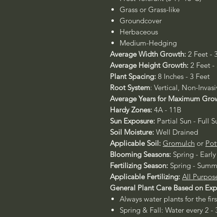
Grass or Grass-like
Groundcover
Herbaceous
Medium-Hedging
Average Width Growth:
2 Feet - 
Average Height Growth:
2 Feet -
Plant Spacing:
8 Inches - 3 Feet
Root System
: Vertical, Non-Invas
Average Years for Maximum Gro
Hardy Zones:
4A - 11B
Sun Exposure:
Partial Sun - Full S
Soil Moisture:
Well Drained
Applicable Soil:
Gromulch
or
Pot
Blooming Seasons:
Spring - Ear
Fertilizing Season:
Spring - Summ
Applicable Fertilizing:
All Purpos
General Plant Care Based on Ex
Always water plants for the fir
Spring & Fall: Water every 2 - 