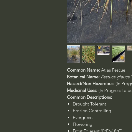
Common Name:
Atlas Fescue
Botanical Name:
Festuca glauca
Hazard/Non-Hazardous:
(In Prog
Medicinal Uses:
(In Progress to b
Common Descriptions:
Drought Tolerant
Erosion Controlling
Evergreen
Flowering
Frost Tolerant (0°F/-18°C)