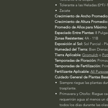
Tolerante a las Heladas (0°F/-
Zacate
Crecimiento de Ancho Promedio
Crecimiento de Altura Promedio:
Promedio de Años para Máximo 
Espaciado Entre Plantas:
8 Pulgad
Zonas Resistentes:
4A - 11B
Exposición al Sol:
Sol Parcial - P
Humedad del Tierra:
Bien Drena
Tierra Aplicable:
Gromulch
o
Pot
Temporadas de Floración:
Primav
Temporadas de Fertilización:
Prim
Fertilizante Aplicable:
All Purpos
Cuidado General de Plantas Basa
Siempre riegue las plantas dur
trasplante.
Primavera y Otoño: Riegue cad
requerirán agua al menos un dí
todos los días durante las ola