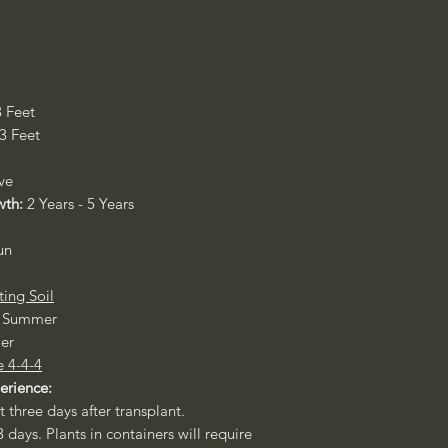
3 Feet
 3 Feet
ive
wth:
2 Years - 5 Years
un
ting Soil
ly Summer
er
e 4-4-4
perience:
st three days after transplant.
3 days. Plants in containers will require