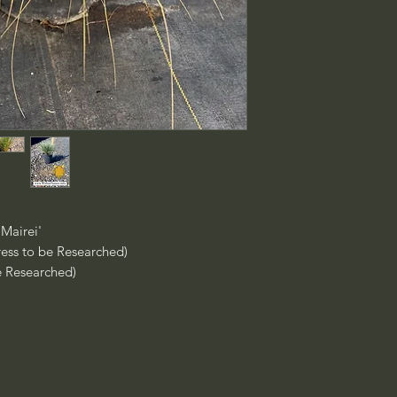
'Mairei'
ress to be Researched)
e Researched)