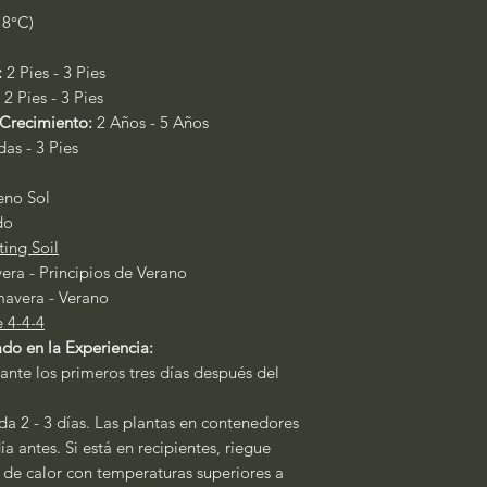
18°C)
:
2 Pies - 3 Pies
2 Pies - 3 Pies
Crecimiento:
2 Años - 5 Años
as - 3 Pies
leno Sol
do
ting Soil
era - Principios de Verano
avera - Verano
e 4-4-4
do en la Experiencia:
ante los primeros tres días después del
a 2 - 3 días. Las plantas en contenedores
a antes. Si está en recipientes, riegue
s de calor con temperaturas superiores a