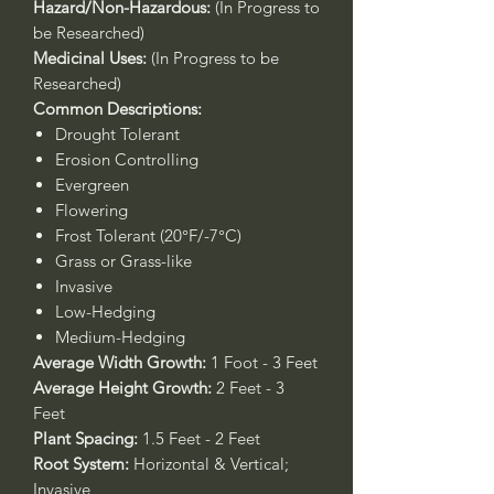
Hazard/Non-Hazardous:
(In Progress to
be Researched)
Medicinal Uses:
(In Progress to be
Researched)
Common Descriptions:
Drought Tolerant
Erosion Controlling
Evergreen
Flowering
Frost Tolerant (20°F/-7°C)
Grass or Grass-like
Invasive
Low-Hedging
Medium-Hedging
Average Width Growth:
1 Foot - 3 Feet
Average Height Growth:
2 Feet - 3
Feet
Plant Spacing:
1.5 Feet - 2 Feet
Root System:
Horizontal & Vertical;
Invasive