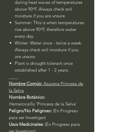
during heat waves of temperatures
above 90°F. Always check soil
moisture if you are unsure.
Summer: This is when temperatures
rise above 90°F, therefore water
every day.
Winter: Water once - twice a week.
Always check soil moisture if you
are unsure.
Plant is drought tolerant once
established after 1 - 2 years.
____
Nombre Común:
Azucena Princesa de
la Selva
Nombre Botánico:
Hemerocallis
'Princesa de la Selva'
Peligro/No Peligroso:
(En Progreso
para ser Investigar)
Usos Medicinales:
(En Progreso para
ser Investigar)