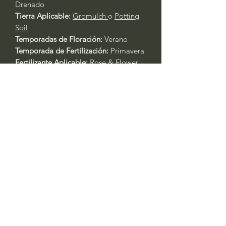
Drenado
Tierra Aplicable:
Gromulch
o
Potting
Soil
Temporadas de Floración:
Verano
Temporada de Fertilización:
Primavera
Fertilizante Aplicable:
Rose & Flower
4-6-2
or
All Purpose 4-4-4
Cuidado General de Plantas Basado
en la Experiencia:
Siempre riegue las plantas durante
los primeros tres días después del
trasplante.
Primavera y Otoño: Riegue cada 2 -
3 días. Las plantas en contenedores
requerirán agua al menos un día
antes. Si está en recipientes, riegue
todos los días durante las olas de
calor con temperaturas superiores a
los 90 °F. Siempre verifique la
humedad del suelo si no está