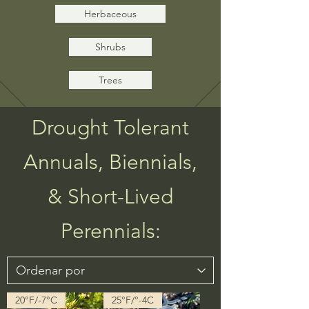
Herbaceous
Shrubs
Trees
Drought Tolerant
Annuals, Biennials,
& Short-Lived
Perennials:
20°F/-7°C
25°F/°-4C