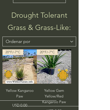
Drought Tolerant
Grass & Grass-Like:
20°F/-7°C
20°F/-7°C
Yellow Kangaroo
Yellow Gem
Paw
Yellow/Red
Kangaroo Paw
Precio
USD 0.00