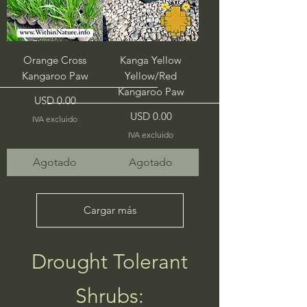
Orange Cross
Kanga Yellow
Kangaroo Paw
Yellow/Red
Kangaroo Paw
Precio
USD 0.00
Precio
USD 0.00
IVA excluido
IVA excluido
Agotado
Agotado
Cargar más
Drought Tolerant
Shrubs: