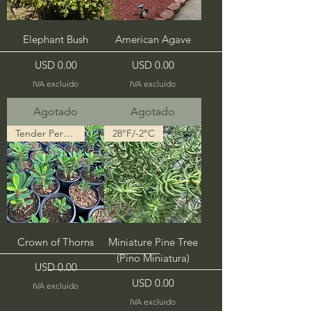
Elephant Bush
American Agave
Precio
Precio
USD 0.00
USD 0.00
IVA excluido
IVA excluido
Agotado
Agotado
Tender Perennial
28°F/-2°C
Crown of Thorns
Miniature Pine Tree
(Pino Miniatura)
Precio
USD 0.00
Precio
USD 0.00
IVA excluido
IVA excluido