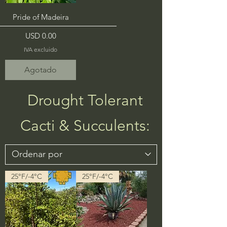
Pride of Madeira
Precio
USD 0.00
IVA excluido
Agotado
Drought Tolerant
Cacti & Succulents:
25°F/-4°C
25°F/-4°C