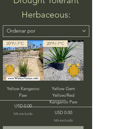
Drought Tolerant
Herbaceous:
20°F/-7°C
20°F/-7°C
Yellow Kangaroo
Yellow Gem
Paw
Yellow/Red
Kangaroo Paw
Precio
USD 0.00
Precio
USD 0.00
IVA excluido
IVA excluido