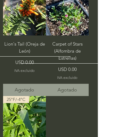
Lion's Tail (Oreja de
Carpet of Stars
León)
(Alfombra de
Estrellas)
Precio
USD 0.00
Precio
USD 0.00
IVA excluido
IVA excluido
Agotado
Agotado
25°F/-4°C