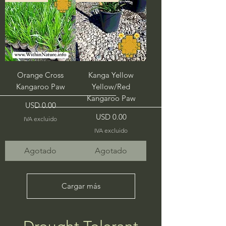
Orange Cross
Kanga Yellow
Kangaroo Paw
Yellow/Red
Kangaroo Paw
Precio
USD 0.00
Precio
USD 0.00
IVA excluido
IVA excluido
Agotado
Agotado
Cargar más