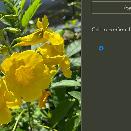
Agr
Call to confirm if
Plant quality may not
Riverside County
French Valley Nurs
951-442-3624
Open Everyday 8
34115 Winchester
Winchester, CA 9