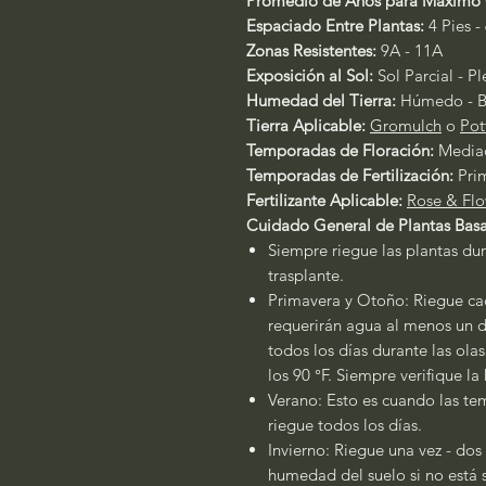
Promedio de Años para Máximo 
Espaciado Entre Plantas:
4 Pies - 
Zonas Resistentes:
9A - 11A
Exposición al Sol:
Sol Parcial - P
Humedad del Tierra:
Húmedo - B
Tierra Aplicable:
Gromulch
o
Pot
Temporadas de Floración:
Media
Temporadas de Fertilización:
Pri
Fertilizante Aplicable:
Rose & Flo
Cuidado General de Plantas Basa
Siempre riegue las plantas dur
trasplante.
Primavera y Otoño: Riegue cad
requerirán agua al menos un dí
todos los días durante las ola
los 90 °F. Siempre verifique l
Verano: Esto es cuando las tem
riegue todos los días.
Invierno: Riegue una vez - dos
humedad del suelo si no está