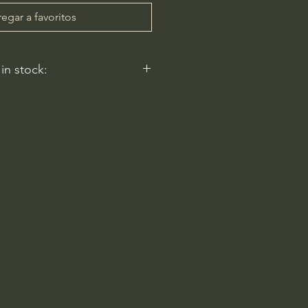
egar a favoritos
 in stock:
 reflect.
ery
am-6pm
 Rd
2596, USA