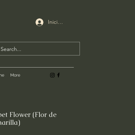
Iniciar sesión
me
More
et Flower (Flor de
rilla)