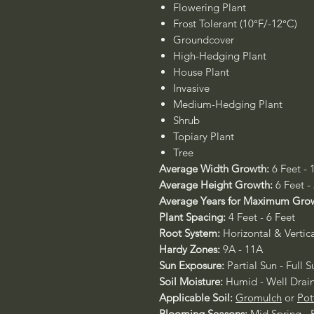
Flowering Plant
Frost Tolerant (10°F/-12°C)
Groundcover
High-Hedging Plant
House Plant
Invasive
Medium-Hedging Plant
Shrub
Topiary Plant
Tree
Average Width Growth:
6 Feet - 
Average Height Growth:
6 Feet -
Average Years for Maximum Gro
Plant Spacing:
4 Feet - 6 Feet
Root System:
Horizontal & Vertica
Hardy Zones:
9A - 11A
Sun Exposure:
Partial Sun - Full 
Soil Moisture:
Humid - Well Drai
Applicable Soil:
Gromulch
or
Pot
Blooming Seasons:
Mid Spring - F