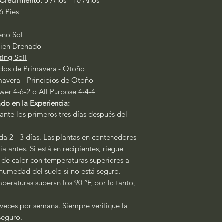
Crecimiento:
5 Años - 10 Años
6 Pies
leno Sol
ien Drenado
ting Soil
dos de Primavera - Otoño
mavera - Principios de Otoño
wer 4-6-2
o
All Purpose 4-4-4
do en la Experiencia:
ante los primeros tres días después del
a 2 - 3 días. Las plantas en contenedores
a antes. Si está en recipientes, riegue
s de calor con temperaturas superiores a
a humedad del suelo si no está seguro.
peraturas superan los 90 °F, por lo tanto,
 veces por semana. Siempre verifique la
 seguro.