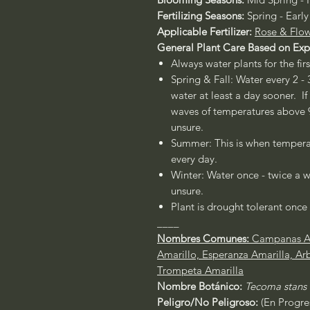
Fertilizing Seasons:
Spring - Early
Applicable Fertilizer:
Rose & Flow
General Plant Care Based on Ex
Always water plants for the fir
Spring & Fall: Water every 2 - 
water at least a day sooner. If
waves of temperatures above 90
unsure.
Summer: This is when temperat
every day.
Winter: Water once - twice a w
unsure.
Plant is drought tolerant once 
____
Nombres Comunes:
Campanas Am
Amarillo, Esperanza Amarilla, Ar
Trompeta Amarilla
Nombre Botánico:
Tecoma stans
Peligro/No Peligroso:
(En Progre