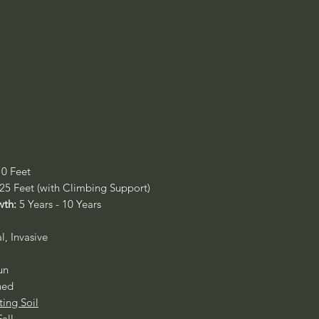
10 Feet
 25 Feet (with Climbing Support)
wth:
5 Years - 10 Years
l, Invasive
Sun
ned
ting Soil
all