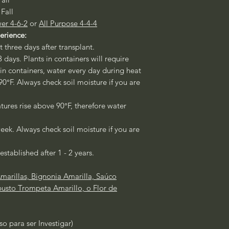
 Fall
er 4-6-2
or
All Purpose 4-4-4
perience:
st three days after transplant.
3 days. Plants in containers will require
 in containers, water every day during heat
°F. Always check soil moisture if you are
ures rise above 90°F, therefore water
eek. Always check soil moisture if you are
established after 1 - 2 years.
arillas, Bignonia Amarilla, Saúco
busto Trompeta Amarillo, o Flor de
so para ser Investigar)