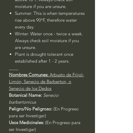
moisture if you are unsure.
Summer: This is when temperatures
rise above 90°F, therefore water
every day.
Winter: Water once - twice a week.
Always check soil moisture if you
are unsure.
Plant is drought tolerant once
established after 1 - 2 years.
____
Nombres Comunes:
Arbusto de Frijol-
Limón,
Senecio de Barberton, o
Senecio de los Dedos
Botanical Name:
Senecio
barbertonicus
Peligro/No Peligroso:
(En Progreso
para ser Investigar)
Usos Medicinales:
(En Progreso para
ser Investigar)