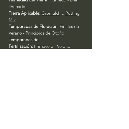
Drenado
Tierra Aplicable:
Gromulch
o
Potting
Mix
Temporadas de Floración:
Finales de
Verano - Principios de Otoño
Temporadas de
Fertilización:
Primavera - Verano
Fertilizante Aplicable:
Rose & Flowers
4-6-2
o
All Purpose 4-4-4
Cuidado General de Plantas Basado
en la Experiencia:
Siempre riegue las plantas durante
los primeros tres días después del
trasplante.
Primavera y Otoño: Riegue cada 2 -
3 días. Las plantas en contenedores
requerirán agua al menos un día
antes. Si está en recipientes, riegue
todos los días durante las olas de