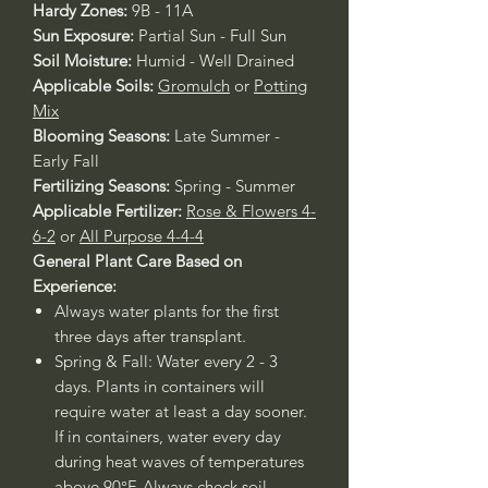
Hardy Zones:
9B - 11A
Sun Exposure:
Partial Sun - Full Sun
Soil Moisture:
Humid - Well Drained
Applicable Soils:
Gromulch
or
Potting
Mix
Blooming Seasons:
Late Summer -
Early Fall
Fertilizing Seasons:
Spring - Summer
Applicable Fertilizer:
Rose & Flowers 4-
6-2
or
All Purpose 4-4-4
General Plant Care Based on
Experience:
Always water plants for the first
three days after transplant.
Spring & Fall: Water every 2 - 3
days. Plants in containers will
require water at least a day sooner.
If in containers, water every day
during heat waves of temperatures
above 90°F. Always check soil