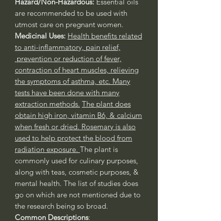
Hazard/Non-Hazardous:
Essential oils
are recommended to be used with
utmost care on pregnant women.
Medicinal Uses:
Health benefits related
to anti-inflammatory, pain relief,
prevention or reduction of fever,
contraction of heart muscles, relieving
the symptoms of asthma, etc. Many
tests have been done with many
extraction methods.
The plant does
obtain high iron, vitamin B6, & calcium
when fresh or dried. Rosemary is also
used to help protect the blood from
radiation exposure.
The plant is
commonly used for culinary purposes,
along with teas, cosmetic purposes, &
mental health. The list of studies does
go on which are not mentioned due to
the research being so broad.
Common Descriptions
: