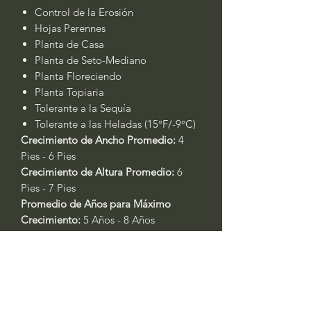
Control de la Erosión
Hojas Perennes
Planta de Casa
Planta de Seto-Mediano
Planta Floreciendo
Planta Topiaria
Tolerante a la Sequía
Tolerante a las Heladas (15°F/-9°C)
Crecimiento de Ancho Promedio:
4
Pies - 6 Pies
Crecimiento de Altura Promedio:
6
Pies - 7 Pies
Promedio de Años para Máximo
Crecimiento:
5 Años - 8 Años
Espaciado Entre Plantas:
2 Pies - 3 Pies
Zonas Resistentes:
8A - 10B
Exposición al Sol:
Sol Parcial - Pleno
Sol
Humedad del Tierra:
Húmedo - Bien