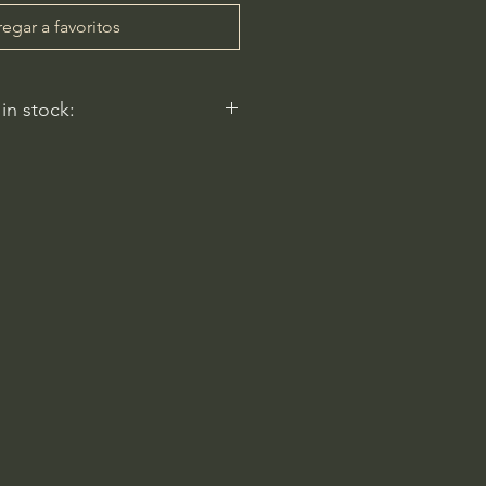
egar a favoritos
 in stock:
 reflect.
ery
am-6pm
 Rd
2596, USA