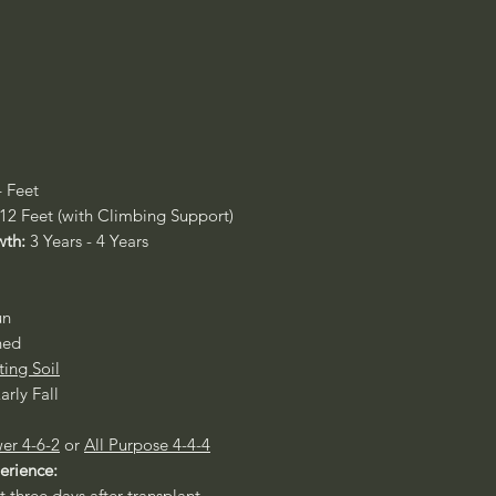
4 Feet
 12 Feet (with Climbing Support)
wth:
3 Years - 4 Years
un
ned
ting Soil
arly Fall
er 4-6-2
or
All Purpose 4-4-4
perience:
st three days after transplant.