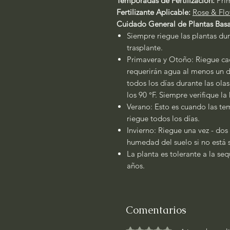
Temporadas de Fertilización:
Pri
Fertilizante Aplicable:
Rose & Flo
Cuidado General de Plantas Basa
Siempre riegue las plantas dur
trasplante.
Primavera y Otoño: Riegue cad
requerirán agua al menos un dí
todos los días durante las ola
los 90 °F. Siempre verifique l
Verano: Esto es cuando las tem
riegue todos los días.
Invierno: Riegue una vez - dos
humedad del suelo si no está
La planta es tolerante a la se
años.
Comentarios
Obtuvo 0 de 5 estrellas.