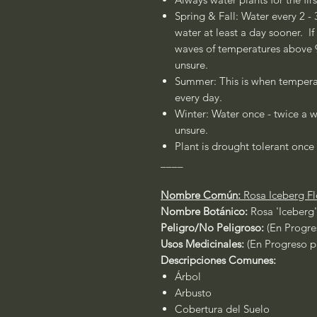
Spring & Fall: Water every 2 - 
water at least a day sooner. If
waves of temperatures above 90
unsure.
Summer: This is when temperat
every day.
Winter: Water once - twice a w
unsure.
Plant is drought tolerant once 
____
Nombre Común:
Rosa Iceberg F
Nombre Botánico:
Rosa 'Iceberg'
Peligro/No Peligroso:
(En Progre
Usos Medicinales:
(En Progreso pa
Descripciones Comunes:
Árbol
Arbusto
Cobertura del Suelo