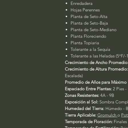
Enredadera
Hojas Perennes
Planta de Seto-Alta
Planta de Seto-Baja
Planta de Seto-Mediano
Planta Floreciendo
Planta Topiaria
Tolerante a la Sequía
Tolerante a las Heladas (5°F/-
Crecimiento de Ancho Promedio
Crecimiento de Altura Promedio
Escalada)
Promedio de Años para Máximo 
Espaciado Entre Plantas:
2 Pies -
Zonas Resistentes:
4A - 9B
Exposición al Sol:
Sombra Comple
Humedad del Tierra:
Húmedo - B
Tierra Aplicable:
Gromulch
o
Pot
Temporada de Floración:
Finales