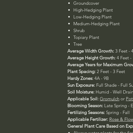
Groundcover
High-Hedging Plant
Low-Hedging Plant
Medium-Hedging Plant
Shrub
Topiary Plant
Tree
Average Width Growth:
3 Feet - 
Average Height Growth:
4 Feet -
Average Years for Maximum Gro
Plant Spacing:
2 Feet - 3 Feet
Hardy Zones:
4A - 9B
Sun Exposure:
Full Shade - Full S
Soil Moisture:
Humid - Well Drai
Applicable Soil:
Gromulch
or
Pot
Blooming Season:
Late Spring - E
Fertilizing Seasons:
Spring - Fall
Applicable Fertilizer:
Rose & Flow
General Plant Care Based on Ex
Always water plants for the fir