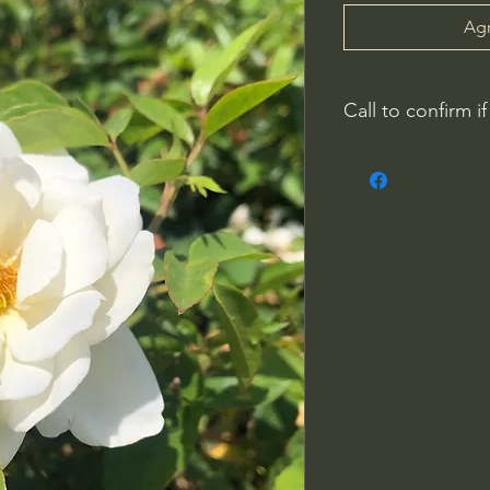
Agr
Call to confirm if
Plant quality may not
Riverside County
French Valley Nurs
951-442-3624
Open Everyday 8
34115 Winchester
Winchester, CA 9