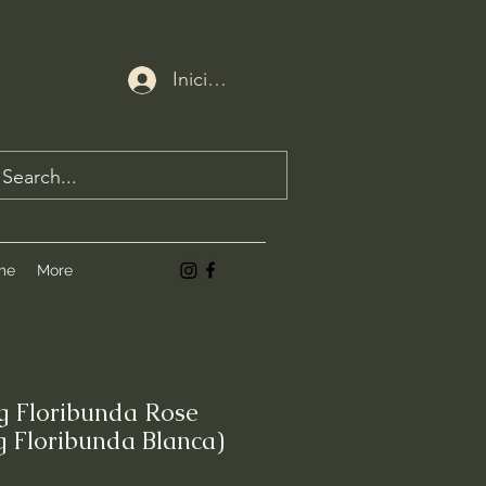
Iniciar sesión
me
More
g Floribunda Rose
g Floribunda Blanca)