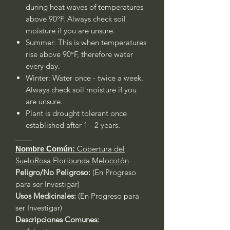
during heat waves of temperatures
above 90°F. Always check soil
moisture if you are unsure.
Summer: This is when temperatures
rise above 90°F, therefore water
every day.
Winter: Water once - twice a week.
Always check soil moisture if you
are unsure.
Plant is drought tolerant once
established after 1 - 2 years.
____
Cobertura del
Nombre Común:
SueloRosa Floribunda Melocotón
Peligro/No Peligroso:
(En Progreso
para ser Investigar)
Usos Medicinales:
(En Progreso para
ser Investigar)
Descripciones Comunes: