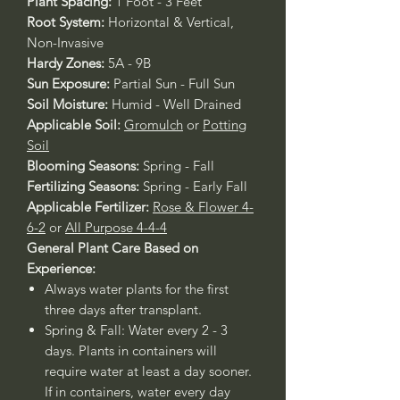
Plant Spacing:
1 Foot - 3 Feet
Root System:
Horizontal & Vertical,
Non-Invasive
Hardy Zones:
5A - 9B
Sun Exposure:
Partial Sun - Full Sun
Soil Moisture:
Humid - Well Drained
Applicable Soil:
Gromulch
or
Potting
Soil
Blooming Seasons:
Spring - Fall
Fertilizing Seasons:
Spring - Early Fall
Applicable Fertilizer:
Rose & Flower 4-
6-2
or
All Purpose 4-4-4
General Plant Care Based on
Experience:
Always water plants for the first
three days after transplant.
Spring & Fall: Water every 2 - 3
days. Plants in containers will
require water at least a day sooner.
If in containers, water every day