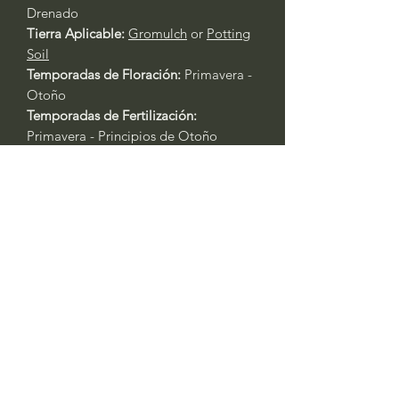
Drenado
Tierra Aplicable:
Gromulch
or
Potting
Soil
Temporadas de Floración:
Primavera -
Otoño
Temporadas de Fertilización:
Primavera - Principios de Otoño
Fertilizante Aplicable:
Rose & Flower
4-6-2
or
All Purpose 4-4-4
Cuidado General de Plantas Basado
en la Experiencia:
Siempre riegue las plantas durante
los primeros tres días después del
trasplante.
Primavera y Otoño: Riegue cada 2 -
3 días. Las plantas en contenedores
requerirán agua al menos un día
antes. Si está en recipientes, riegue
todos los días durante las olas de