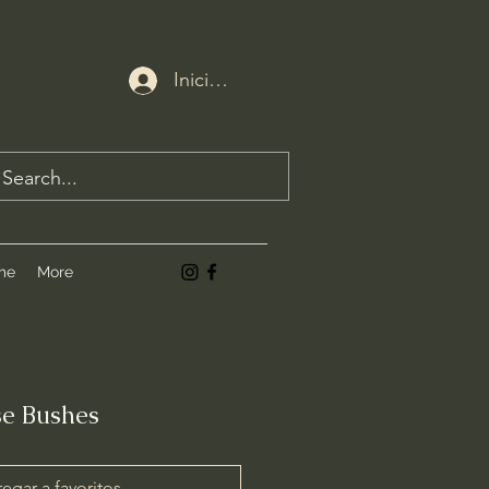
Iniciar sesión
me
More
se Bushes
egar a favoritos