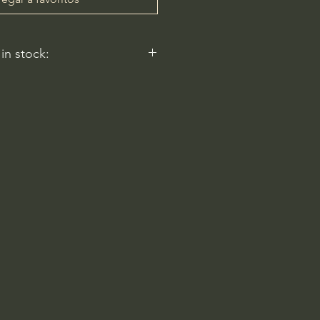
 in stock:
 reflect.
ery
am-6pm
 Rd
2596, USA