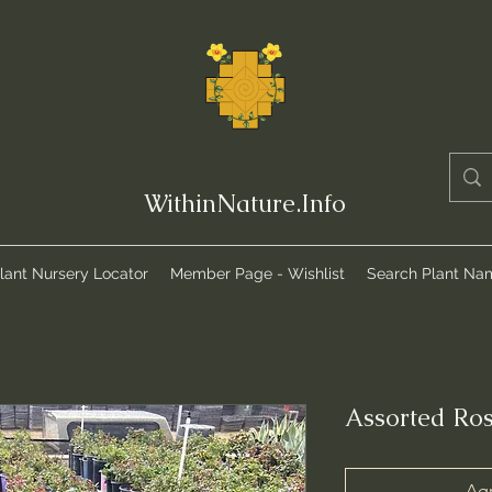
WithinNature.Info
lant Nursery Locator
Member Page - Wishlist
Search Plant Na
Assorted Ro
Agr