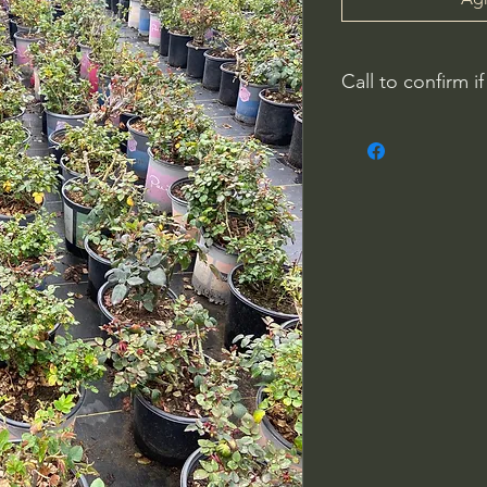
Call to confirm if
Plant quality may not
Riverside County
French Valley Nurs
951-442-3624
Open Everyday 8
34115 Winchester
Winchester, CA 9