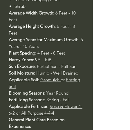
Shrub
Average Width Growth:
6 Feet - 10
Feet
Average Height Growth:
6 Feet - 8
Feet
Average Years for Maximum Growth:
5
Years - 10 Years
Plant Spacing:
4 Feet - 8 Feet
Hardy Zones:
9A - 10B
Sun Exposure:
Partial Sun - Full Sun
Soil Moisture:
Humid - Well Drained
Applicable Soil:
Gromulch
or
Potting
Soil
Blooming Seasons:
Year Round
Fertilizing Seasons:
Spring - Fa
ll
Applicable Fertilizer:
Rose & Flower 4-
6-2
or
All Purpose 4-4-4
General Plant Care Based on
Experience: