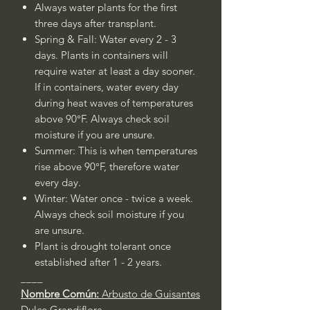
Always water plants for the first
three days after transplant.
Spring & Fall: Water every 2 - 3
days. Plants in containers will
require water at least a day sooner.
If in containers, water every day
during heat waves of temperatures
above 90°F. Always check soil
moisture if you are unsure.
Summer: This is when temperatures
rise above 90°F, therefore water
every day.
Winter: Water once - twice a week.
Always check soil moisture if you
are unsure.
Plant is drought tolerant once
established after 1 - 2 years.
____
Nombre Común:
Arbusto de Guisantes
Dulce Grandiflora