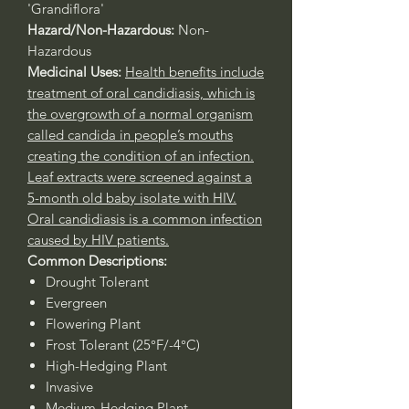
'Grandiflora'
Hazard/Non-Hazardous:
Non-
Hazardous
Medicinal Uses:
Health benefits include
treatment of oral candidiasis, which is
the overgrowth of a normal organism
called candida in people’s mouths
creating the condition of an infection.
Leaf extracts were screened against a
5-month old baby isolate with HIV.
Oral candidiasis is a common infection
caused by HIV patients.
Common Descriptions:
Drought Tolerant
Evergreen
Flowering Plant
Frost Tolerant (25°F/-4°C)
High-Hedging Plant
Invasive
Medium-Hedging Plant