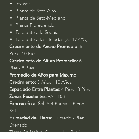
Invasor
Planta de Seto-Alto
Planta de Seto-Mediano
Planta Floreciendo
Tolerante a la Sequía
Tolerante a las Heladas (25°F/-4°C)
Crecimiento de Ancho Promedio:
6
Pies - 10 Pies
Crecimiento de Altura Promedio:
6
Pies - 8 Pies
Promedio de Años para Máximo
Crecimiento:
5 Años - 10 Años
Espaciado Entre Plantas:
4 Pies - 8 Pies
Zonas Resistentes:
9A - 10B
Exposición al Sol:
Sol Parcial - Pleno
Sol
Humedad del Tierra:
Húmedo - Bien
Drenado
Tierra Aplicable:
Gromulch
o
Potting