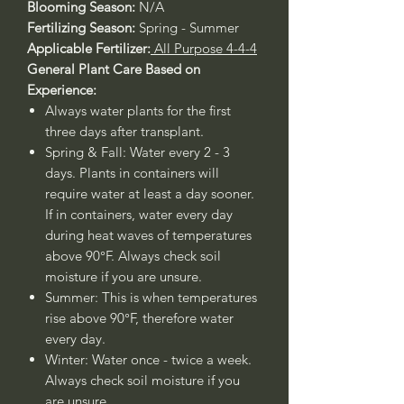
Blooming Season:
N/A
Fertilizing Season:
Spring - Summer
Applicable Fertilizer:
All Purpose 4-4-4
General Plant Care Based on
Experience:
Always water plants for the first
three days after transplant.
Spring & Fall: Water every 2 - 3
days. Plants in containers will
require water at least a day sooner.
If in containers, water every day
during heat waves of temperatures
above 90°F. Always check soil
moisture if you are unsure.
Summer: This is when temperatures
rise above 90°F, therefore water
every day.
Winter: Water once - twice a week.
Always check soil moisture if you
are unsure.