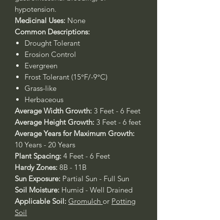
hypotension.
Medicinal Uses:
None
Common Descriptions:
Drought Tolerant
Erosion Control
Evergreen
Frost Tolerant (15°F/-9°C)
Grass-like
Herbaceous
Average Width Growth:
3 Feet - 6 Feet
Average Height Growth:
3 Feet - 6 feet
Average Years for Maximum Growth:
10 Years - 20 Years
Plant Spacing:
4 Feet - 6 Feet
Hardy Zones:
8B - 11B
Sun Exposure:
Partial Sun - Full Sun
Soil Moisture:
Humid - Well Drained
Applicable Soil:
Gromulch
or
Potting
Soil