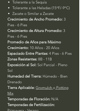
Tolerante a la Sequía
Tolerante a las Heladas (15°F/-9°C)
Zacate o Similar a Zacate
Crecimiento de Ancho Promedio:
3
Pies - 6 Pies
Crecimiento de Altura Promedio:
3
Pies - 6 Pies
Promedio de Años para Máximo
Crecimiento:
10 Años - 20 Años
Espaciado Entre Plantas:
4 Pies - 6 Pies
Zonas Resistentes:
8B - 11B
Exposición al Sol:
Sol Parcial - Pleno
Sol
Humedad del Tierra:
Húmedo - Bien
Drenado
Tierra Aplicable:
Gromulch
o
Potting
Mix
Temporadas de Floración:
N/A
Temporadas de Fertilización:
Primavera - Verano