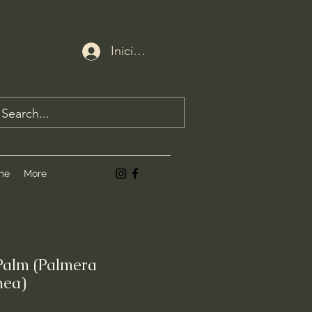
Iniciar sesión
me
More
Palm (Palmera
mea)