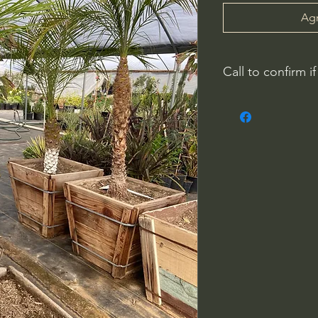
Agr
Call to confirm if
No family-owned pla
WithinNature.info ma