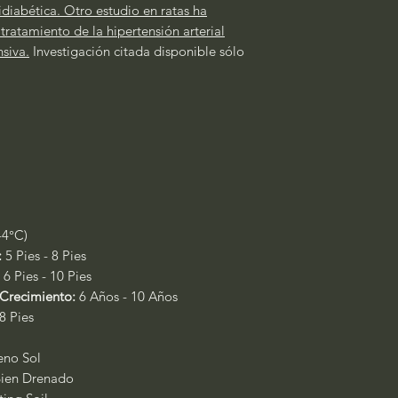
idiabética. Otro estudio en ratas ha
ratamiento de la hipertensión arterial
nsiva.
Investigación citada disponible sólo
-4°C)
:
5 Pies - 8 Pies
:
6 Pies - 10 Pies
Crecimiento:
6 Años - 10 Años
 8 Pies
leno Sol
ien Drenado