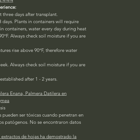
perience:
st three days after transplant.
3 days. Plants in containers will require
 in containers, water every day during heat
°F. Always check soil moisture if you are
ures rise above 90°F, therefore water
eek. Always check soil moisture if you are
established after 1 - 2 years.
lera Enana, Palmera Datilera en
igmea
sis
s pueden ser tóxicas cuando penetran en
gos patógenos. No se encontraron datos
 extractos de hojas ha demostrado la