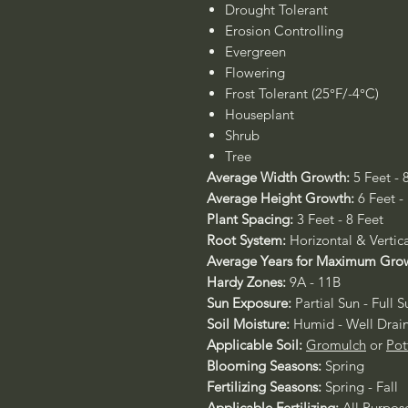
Drought Tolerant
Erosion Controlling
Evergreen
Flowering
Frost Tolerant (25°F/-4°C)
Houseplant
Shrub
Tree
Average Width Growth:
5 Feet - 
Average Height Growth:
6 Feet -
Plant Spacing:
3 Feet - 8 Feet
Root System:
Horizontal & Vertic
Average Years for Maximum Gro
Hardy Zones:
9A - 11B
Sun Exposure:
Partial Sun - Full S
Soil Moisture:
Humid - Well Drai
Applicable Soil:
Gromulch
or
Pot
Blooming Seasons:
Spring
Fertilizing Seasons:
Spring - Fall
Applicable Fertilizing:
All Purpos