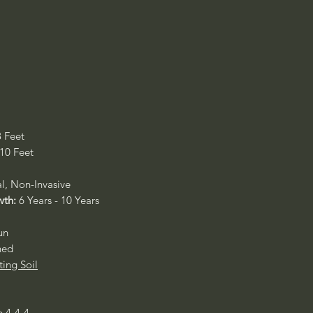
8 Feet
 10 Feet
al, Non-Invasive
wth:
6 Years - 10 Years
un
ned
ting Soil
e 4-4-4