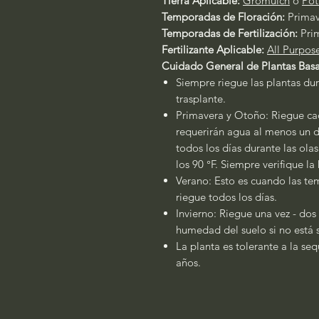
Tierra Aplicable:
Gromulch
o
Pot
Temporadas de Floración:
Prima
Temporadas de Fertilización:
Pri
Fertilizante Aplicable:
All Purpos
Cuidado General de Plantas Basa
Siempre riegue las plantas dur
trasplante.
Primavera y Otoño: Riegue cad
requerirán agua al menos un dí
todos los días durante las ola
los 90 °F. Siempre verifique l
Verano: Esto es cuando las tem
riegue todos los días.
Invierno: Riegue una vez - dos
humedad del suelo si no está
La planta es tolerante a la se
años.