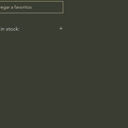
egar a favoritos
 in stock:
nt nurseries represented by
y carry this in stock.