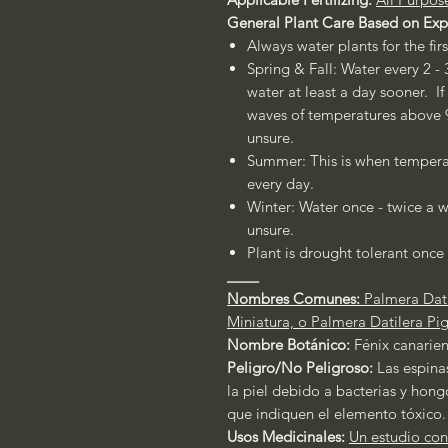
General Plant Care Based on Ex
Always water plants for the fir
Spring & Fall: Water every 2 - 
water at least a day sooner. If
waves of temperatures above 90
unsure.
Summer: This is when temperat
every day.
Winter: Water once - twice a w
unsure.
Plant is drought tolerant once 
____
Nombres Comunes:
Palmera Dati
Miniatura, o Palmera Datilera P
Nombre Botánico:
Fénix canarien
Peligro/No Peligroso:
Las espina
la piel debido a bacterias y hon
que indiquen el elemento tóxico.
Usos Medicinales:
Un estudio con