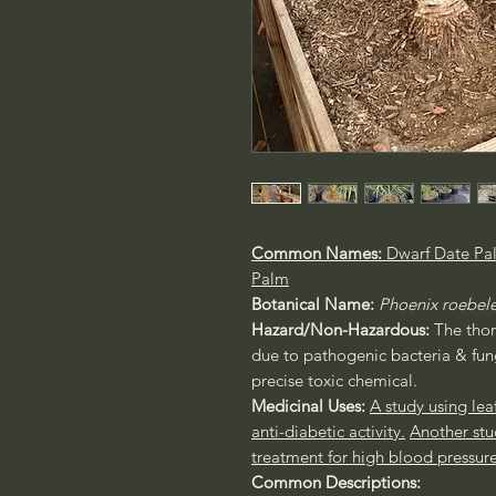
Common Names:
Dwarf Date Pa
Palm
Botanical Name:
Phoenix roebele
Hazard/Non-Hazardous:
The thor
due to pathogenic bacteria & fun
precise toxic chemical.
Medicinal Uses:
A study using lea
anti-diabetic activity.
Another stu
treatment for high blood pressure 
Common Descriptions: