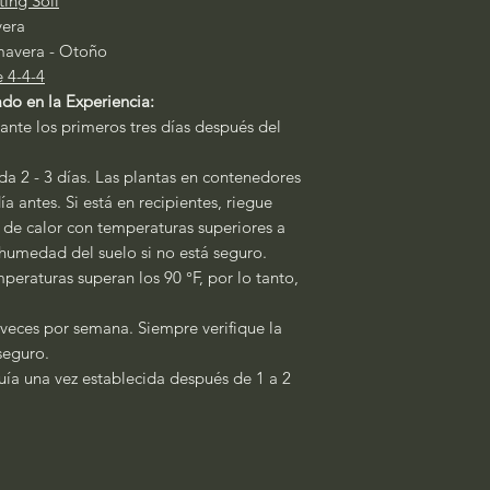
ting Soil
vera
mavera - Otoño
e 4-4-4
do en la Experiencia:
ante los primeros tres días después del
a 2 - 3 días. Las plantas en contenedores
a antes. Si está en recipientes, riegue
s de calor con temperaturas superiores a
a humedad del suelo si no está seguro.
peraturas superan los 90 °F, por lo tanto,
 veces por semana. Siempre verifique la
 seguro.
quía una vez establecida después de 1 a 2