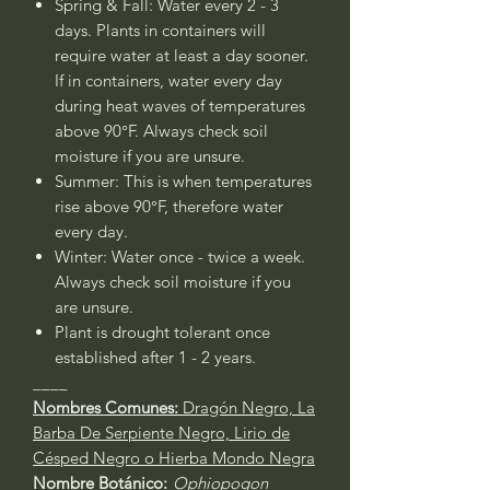
Spring & Fall: Water every 2 - 3
days. Plants in containers will
require water at least a day sooner.
If in containers, water every day
during heat waves of temperatures
above 90°F. Always check soil
moisture if you are unsure.
Summer: This is when temperatures
rise above 90°F, therefore water
every day.
Winter: Water once - twice a week.
Always check soil moisture if you
are unsure.
Plant is drought tolerant once
established after 1 - 2 years.
____
Nombres Comunes:
Dragón Negro, La
Barba De Serpiente Negro, Lirio de
Césped Negro o Hierba Mondo Negra
Nombre Botánico:
Ophiopogon