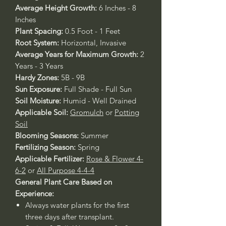
Average Height Growth:
6 Inches - 8
Inches
Plant Spacing:
0.5 Foot - 1 Feet
Root System:
Horizontal, Invasive
Average Years for Maximum Growth:
2
Years - 3 Years
Hardy Zones:
5B - 9B
Sun Exposure:
Full Shade - Full Sun
Soil Moisture:
Humid - Well Drained
Applicable Soil:
Gromulch
or
Potting
Soil
Blooming Seasons:
Summer
Fertilizing Season:
Spring
Applicable Fertilizer:
Rose & Flower 4-
6-2
or
All Purpose 4-4-4
General Plant Care Based on
Experience:
Always water plants for the first
three days after transplant.