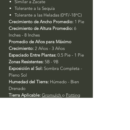
Similar a Zacate
Tolerante a la Sequía
Tolerante a las Heladas (0°F/-18°C)
Crecimiento de Ancho Promedio:
1 Pie
Crecimiento de Altura Promedio:
6
Inches - 8 Inches
Promedio de Años para Máximo
Crecimiento:
2 Años - 3 Años
Espaciado Entre Plantas:
0.5 Pie - 1 Pie
Zonas Resistentes:
5B - 9B
Exposición al Sol:
Sombra Completa -
Pleno Sol
Humedad del Tierra:
Húmedo - Bien
Drenado
Tierra Aplicable:
Gromulch
o
Potting
Soil
Temporadas de Floración:
Verano
Temporada de Fertilización:
Primavera
Fertilizante Aplicable:
Rose & Flower
4-6-2
or
All Purpose 4-4-4