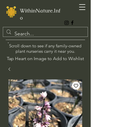
WithinNature.Inf
o
Scroll down to see if any family-owned
plant nurseries carry it near you.
Tap Heart on Image to Add to Wishlist