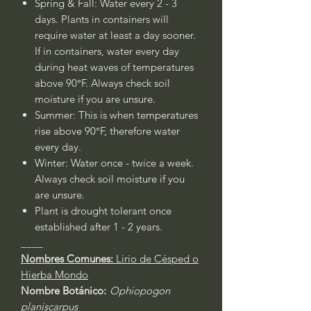
Spring & Fall: Water every 2 - 3
days. Plants in containers will
require water at least a day sooner.
If in containers, water every day
during heat waves of temperatures
above 90°F. Always check soil
moisture if you are unsure.
Summer: This is when temperatures
rise above 90°F, therefore water
every day.
Winter: Water once - twice a week.
Always check soil moisture if you
are unsure.
Plant is drought tolerant once
established after 1 - 2 years.
____
Nombres Comunes:
Lirio de Césped o
Hierba Mondo
Nombre Botánico:
Ophiopogon
planiscarpus