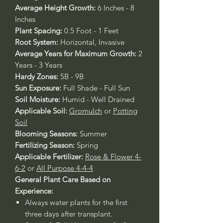
Average Height Growth:
6 Inches - 8
Inches
Plant Spacing:
0.5 Foot - 1 Feet
Root System:
Horizontal, Invasive
Average Years for Maximum Growth:
2
Years - 3 Years
Hardy Zones:
5B - 9B
Sun Exposure:
Full Shade - Full Sun
Soil Moisture:
Humid - Well Drained
Applicable Soil:
Gromulch
or
Potting
Soil
Blooming Seasons:
Summer
Fertilizing Season:
Spring
Applicable Fertilizer:
Rose & Flower 4-
6-2
or
All Purpose 4-4-4
General Plant Care Based on
Experience:
Always water plants for the first
three days after transplant.