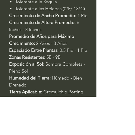
Tolerante a la Sequía
Tolerante a las Heladas (0°F/-18°C)
Crecimiento de Ancho Promedio:
1 Pie
Crecimiento de Altura Promedio:
6
Inches - 8 Inches
Promedio de Años para Máximo
Crecimiento:
2 Años - 3 Años
Espaciado Entre Plantas:
0.5 Pie - 1 Pie
Zonas Resistentes:
5B - 9B
Exposición al Sol:
Sombra Completa -
Pleno Sol
Humedad del Tierra:
Húmedo - Bien
Drenado
Tierra Aplicable:
Gromulch
o
Potting
Soil
Temporadas de Floración:
Verano
Temporada de Fertilización:
Primavera
Fertilizante Aplicable:
Rose & Flower
4-6-2
or
All Purpose 4-4-4
Cuidado General de Plantas Basado