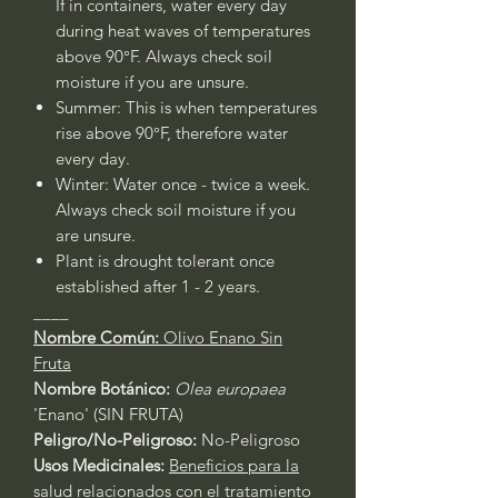
If in containers, water every day
during heat waves of temperatures
above 90°F. Always check soil
moisture if you are unsure.
Summer: This is when temperatures
rise above 90°F, therefore water
every day.
Winter: Water once - twice a week.
Always check soil moisture if you
are unsure.
Plant is drought tolerant once
established after 1 - 2 years.
____
Nombre Común:
Olivo Enano Sin
Fruta
Nombre Botánico:
Olea europaea
'Enano' (SIN FRUTA)
Peligro/No-Peligroso:
No-Peligroso
Usos Medicinales:
Beneficios para la
salud relacionados con el tratamiento