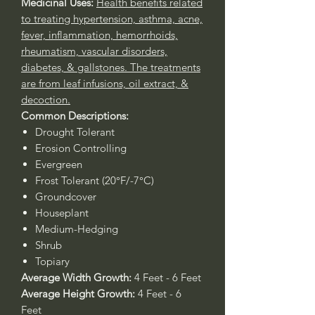
Medicinal Uses:
Health benefits related
to treating hypertension, asthma, acne,
fever, inflammation, hemorrhoids,
rheumatism, vascular disorders,
diabetes, & gallstones. The treatments
are from leaf infusions, oil extract, &
decoction.
Common Descriptions:
Drought Tolerant
Erosion Controlling
Evergreen
Frost Tolerant (20°F/-7°C)
Groundcover
Houseplant
Medium-Hedging
Shrub
Topiary
Average Width Growth:
4 Feet - 6 Feet
Average Height Growth:
4 Feet - 6
Feet