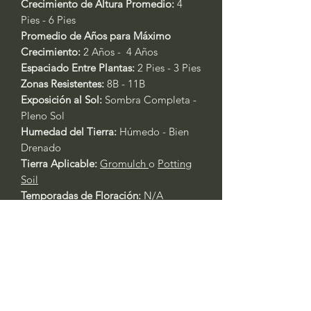
Crecimiento de Altura Promedio:
4
Pies - 6 Pies
Promedio de Años para Máximo
Crecimiento:
2 Años - 4 Años
Espaciado Entre Plantas:
2 Pies - 3 Pies
Zonas Resistentes:
8B - 11B
Exposición al Sol:
Sombra Completa -
Pleno Sol
Humedad del Tierra:
Húmedo - Bien
Drenado
Tierra Aplicable:
Gromulch
o
Potting
Soil
Temporadas de Floración:
N/A
Temporadas de Fertilización:
Principios
de Primavera
Fertilizante Aplicable:
All Purpose 4-4-
4
Cuidado General de Plantas Basado
en la Experiencia:
Siempre riegue las plantas durante