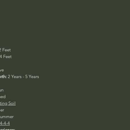
2 Feet
 4 Feet
ive
wth:
2 Years - 5 Years
un
ned
ting Soil
er
 Summer
 4-4-4
perience: