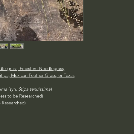
le-grass, Finestem Needlegrass,
Stipa, Mexican Feather Grass, or Texas
sima
(syn.
Stipa tenuissima
)
ress to be Researched)
e Researched)