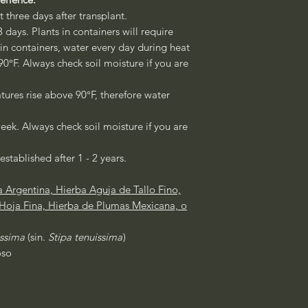
st three days after transplant.
3 days. Plants in containers will require
 in containers, water every day during heat
°F. Always check soil moisture if you are
ures rise above 90°F, therefore water
eek. Always check soil moisture if you are
established after 1 - 2 years.
 Argentina, Hierba Aguja de Tallo Fino,
 Hoja Fina, Hierba de Plumas Mexicana, o
issima
(sin.
Stipa tenuissima
)
oso