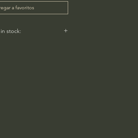
egar a favoritos
 in stock:
 reflect.
ery
am-6pm
 Rd
2596, USA