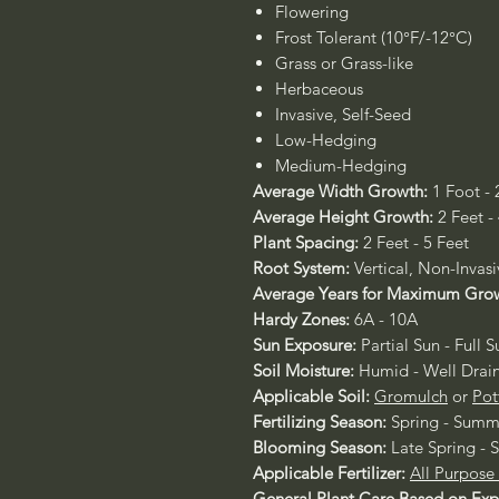
Flowering
Frost Tolerant (10°F/-12°C)
Grass or Grass-like
Herbaceous
Invasive, Self-Seed
Low-Hedging
Medium-Hedging
Average Width Growth:
1 Foot - 
Average Height Growth:
2 Feet -
Plant Spacing:
2 Feet - 5 Feet
Root System:
Vertical, Non-Invas
Average Years for Maximum Gro
Hardy Zones:
6A - 10A
Sun Exposure:
Partial Sun - Full S
Soil Moisture:
Humid - Well Drai
Applicable Soil:
Gromulch
or
Pot
Fertilizing Season:
Spring - Summ
Blooming Season:
Late Spring -
Applicable Fertilizer:
All Purpose
General Plant Care Based on Ex