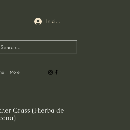
Iniciar sesión
me
More
her Grass (Hierba de
cana)