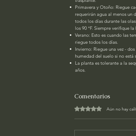
trasplante.
Primavera y Otoño: Riegue cad
requerirán agua al menos un dí
todos los días durante las ola
los 90 °F. Siempre verifique l
Verano: Esto es cuando las tem
riegue todos los días.
Invierno: Riegue una vez - dos
humedad del suelo si no está
La planta es tolerante a la se
años.
Comentarios
Obtuvo 0 de 5 estrellas.
Aún no hay cali