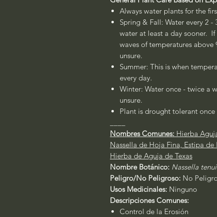
Always water plants for the fir
Spring & Fall: Water every 2 - 
water at least a day sooner. If
waves of temperatures above 90
unsure.
Summer: This is when temperat
every day.
Winter: Water once - twice a w
unsure.
Plant is drought tolerant once 
____
Nombres Comunes:
Hierba Aguja
Nassella de Hoja Fina, Estipa de
Hierba de Aguja de Texas
Nombre Botánico:
Nassella tenu
Peligro/No Peligroso:
No Peligr
Usos Medicinales:
Ninguno
Descripciones Comunes:
Control de la Erosión