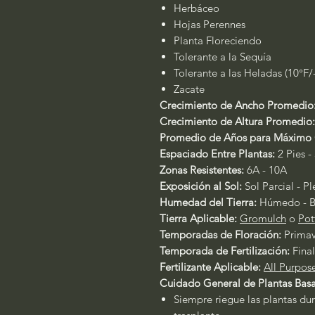
Herbáceo
Hojas Perennes
Planta Floreciendo
Tolerante a la Sequía
Tolerante a las Heladas (10°F/
Zacate
Crecimiento de Ancho Promedio
Crecimiento de Altura Promedio
Promedio de Años para Máximo 
Espaciado Entre Plantas:
2 Pies - 
Zonas Resistentes:
6A - 10A
Exposición al Sol:
Sol Parcial - P
Humedad del Tierra:
Húmedo - B
Tierra Aplicable:
Gromulch
o
Pot
Temporadas de Floración:
Primav
Temporada de Fertilización:
Final
Fertilizante Aplicable:
All Purpos
Cuidado General de Plantas Basa
Siempre riegue las plantas dur