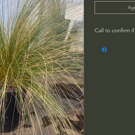
Agr
Call to confirm if
Plant quality may not
Riverside County
French Valley Nurs
951-442-3624
Open Everyday 8
34115 Winchester
Winchester, CA 9