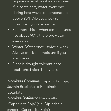
require water at least a day sooner.
If in containers, water every day
during heat waves of temperatures
above 90°F. Always check soil
moisture if you are unsure.
Summer: This is when temperatures
rise above 90°F, therefore water
every day.
Winter: Water once - twice a week.
Always check soil moisture if you
are unsure.
Plant is drought tolerant once
established after 1 - 2 years.
____
Nombres Comunes:
Caperucita Roja,
Jazmín Brasileño, o Pimpinela
Escarlata
Nombre Botánico:
Mandevilla
'Caperucita Roja' (sin. Dipladenia
sanderi 'Caperucita Roja')