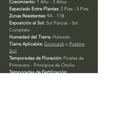
Crecimiento:
1 Año - 3 Años
Espaciado Entre Plantas:
2 Pies - 5 Pies
Zonas Resistentes:
9A - 11B
Exposición al Sol:
Sol Parcial - Sol
Completo
Humedad del Tierra:
Húmedo
Tierra Aplicable:
Gromulch
o
Potting
Soil
Temporadas de Floración:
Finales de
Primavera - Principios de Otoño
Temporadas de Fertilización:
Primavera - Principios de Otoño
Fertilizante Aplicable:
Rose & Flower
4-6-2
o
All Purpose 4-4-4
Cuidado General de Plantas Basado
en la Experiencia:
Siempre riegue las plantas durante
los primeros tres días después del
trasplante.
Primavera y Otoño: Riegue cada 2 -