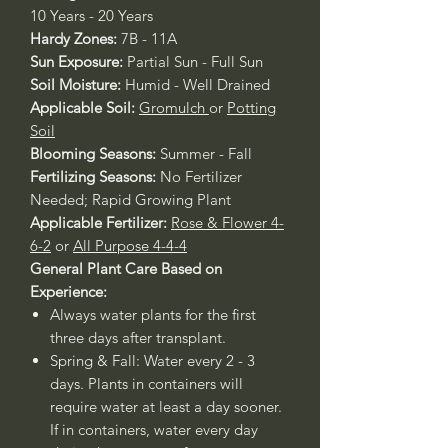
10 Years - 20 Years
Hardy Zones:
7B - 11A
Sun Exposure:
Partial Sun - Full Sun
Soil Moisture:
Humid - Well Drained
Applicable Soil:
Gromulch
or
Potting
Soil
Blooming Seasons:
Summer - Fall
Fertilizing Seasons:
No Fertilizer
Needed; Rapid Growing Plant
Applicable Fertilizer:
Rose & Flower 4-
6-2
or
All Purpose 4-4-4
General Plant Care Based on
Experience:
Always water plants for the first
three days after transplant.
Spring & Fall: Water every 2 - 3
days. Plants in containers will
require water at least a day sooner.
If in containers, water every day