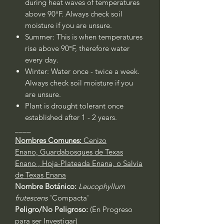
during heat waves of temperatures
above 90°F. Always check soil
moisture if you are unsure.
Summer: This is when temperatures
rise above 90°F, therefore water
every day.
Winter: Water once - twice a week.
Always check soil moisture if you
are unsure.
Plant is drought tolerant once
established after 1 - 2 years.
____
Nombres Comunes:
Cenizo
Enano, Guardabosques de Texas
Enano , Hoja-Plateada Enana, o Salvia
de Texas Enana
Nombre Botánico:
Leucophyllum
frutescens
'Compacta'
Peligro/No Peligroso:
(En Progreso
para ser Investigar)