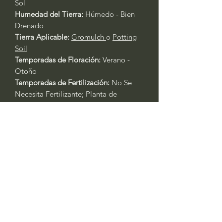
Sol
Humedad del Tierra:
Húmedo - Bien
Drenado
Tierra Aplicable:
Gromulch
o
Potting
Soil
Temporadas de Floración:
Verano -
Otoño
Temporadas de Fertilización:
No Se
Necesita Fertilizante; Planta de
Crecimiento Rápido
Fertilizante Aplicable:
Rose & Flower
4-6-2
or
All Purpose 4-4-4
Cuidado General de Plantas Basado
en la Experiencia:
Siempre riegue las plantas durante
los primeros tres días después del
trasplante.
Primavera y Otoño: Riegue cada 2 -
3 días. Las plantas en contenedores
requerirán agua al menos un día