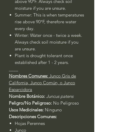
above 90°F. Always check soil
moisture if you are unsure.
Summer: This is when temperatures
rise above 90°F, therefore water
every day.
Winter: Water once - twice a week.
Always check soil moisture if you
are unsure.
Plant is drought tolerant once
established after 1 - 2 years.
____
Nombres Comunes:
Junco Gris de
California, Junco Común, o Junco
Esparcidora
Nombre Botánico:
Juncus patens
Peligro/No Peligroso:
No Peligroso
Usos Medicinales:
Ninguno
Descripciones Comunes:
Hojas Perennes
Junco