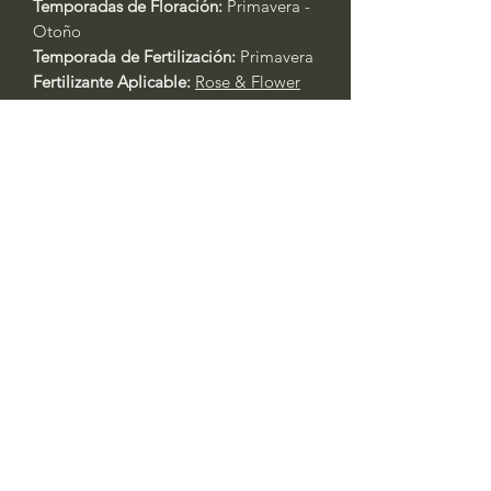
Temporadas de Floración:
Primavera -
Otoño
Temporada de Fertilización:
Primavera
Fertilizante Aplicable:
Rose & Flower
4-6-2
or
All Purpose 4-4-4
Cuidado General de Plantas Basado
en la Experiencia:
Siempre riegue las plantas durante
los primeros tres días después del
trasplante.
Primavera y Otoño: Riegue cada 2 -
3 días. Las plantas en contenedores
requerirán agua al menos un día
antes. Si está en recipientes, riegue
todos los días durante las olas de
calor con temperaturas superiores a
los 90 °F. Siempre verifique la
humedad del suelo si no está
seguro.
Verano: Esto es cuando las