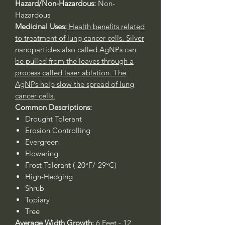
Hazard/Non-Hazardous:
Non-
Hazardous
Medicinal Uses:
Health benefits related
to treatment of lung cancer cells. Silver
nanoparticles also called AgNPs can
be pulled from the leaves through a
process called laser ablation. The
AgNPs help slow the spread of lung
cancer cells.
Common Descriptions:
Drought Tolerant
Erosion Controlling
Evergreen
Flowering
Frost Tolerant (-20°F/-29°C)
High-Hedging
Shrub
Topiary
Tree
Average Width Growth:
6 Feet - 12