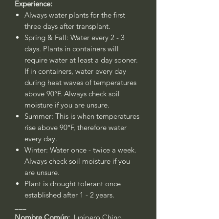
Experience:
Always water plants for the first
three days after transplant.
Spring & Fall: Water every 2 - 3
days. Plants in containers will
require water at least a day sooner.
If in containers, water every day
during heat waves of temperatures
above 90°F. Always check soil
moisture if you are unsure.
Summer: This is when temperatures
rise above 90°F, therefore water
every day.
Winter: Water once - twice a week.
Always check soil moisture if you
are unsure.
Plant is drought tolerant once
established after 1 - 2 years.
___
Nombre Común:
Junípero Chino