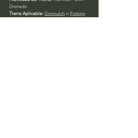
Drenado
Tierra Aplicable:
Gromulch
o
Potting
Soil
Temporadas de Floración:
Inconsistente; Finales de la Primavera -
Principios de Invierno
Temporadas de Fertilización:
Primavera - Finales de Otoño
Fertilizante Aplicable:
All Purpose 4-4-
4
Cuidado General de Plantas Basado
en la Experiencia:
Siempre riegue las plantas durante
los primeros tres días después del
trasplante.
Primavera y Otoño: Riegue cada 2 -
3 días. Las plantas en contenedores
requerirán agua al menos un día
antes. Si está en recipientes, riegue