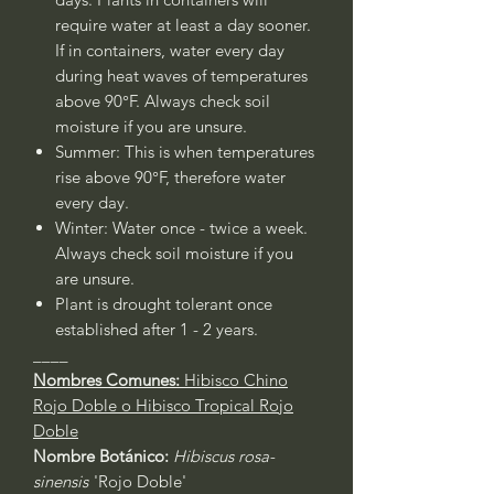
require water at least a day sooner.
If in containers, water every day
during heat waves of temperatures
above 90°F. Always check soil
moisture if you are unsure.
Summer: This is when temperatures
rise above 90°F, therefore water
every day.
Winter: Water once - twice a week.
Always check soil moisture if you
are unsure.
Plant is drought tolerant once
established after 1 - 2 years.
____
Nombres Comunes:
Hibisco Chino
Rojo Doble o Hibisco Tropical Rojo
Doble
Nombre Botánico:
Hibiscus rosa-
sinensis
'Rojo Doble'