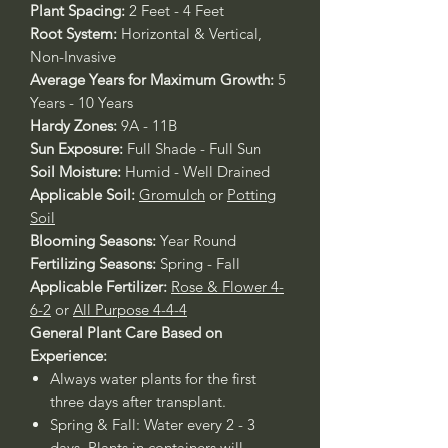
Plant Spacing:
2 Feet - 4 Feet
Root System:
Horizontal & Vertical,
Non-Invasive
Average Years for Maximum Growth:
5
Years - 10 Years
Hardy Zones:
9A - 11B
Sun Exposure:
Full Shade - Full Sun
Soil Moisture:
Humid - Well Drained
Applicable Soil:
Gromulch
or
Potting
Soil
Blooming Seasons:
Year Round
Fertilizing Seasons:
Spring - Fall
Applicable Fertilizer:
Rose & Flower 4-
6-2
or
All Purpose 4-4-4
General Plant Care Based on
Experience:
Always water plants for the first
three days after transplant.
Spring & Fall: Water every 2 - 3
days. Plants in containers will