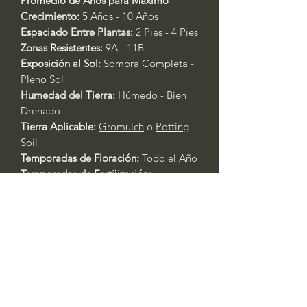
Promedio de Años para Máximo
Crecimiento:
5 Años - 10 Años
Espaciado Entre Plantas:
2 Pies - 4 Pies
Zonas Resistentes:
9A - 11B
Exposición al Sol:
Sombra Completa -
Pleno Sol
Humedad del Tierra:
Húmedo - Bien
Drenado
Tierra Aplicable:
Gromulch
o
Potting
Soil
Temporadas de Floración:
Todo el Año
Temporadas de Fertilización:
Primavera - Otoño
Fertilizante Aplicable:
Rose & Flower
4-6-2
o
All Purpose 4-4-4
Cuidado General de Plantas Basado
en la Experiencia:
Siempre riegue las plantas durante
los primeros tres días después del
trasplante.