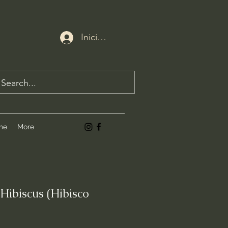
Iniciar sesión
me
More
Hibiscus (Hibisco