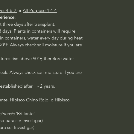
er 4-6-2
or
All Purpose 4-4-4
erience:
st three days after transplant.
3 days. Plants in containers will require
 in containers, water every day during heat
°F. Always check soil moisture if you are
ures rise above 90°F, therefore water
eek. Always check soil moisture if you are
established after 1 - 2 years.
ante, Hibisco Chino Rojo, o Hibisco
sinensis
'Brillante'
o para ser Investigar)
ra ser Investigar)