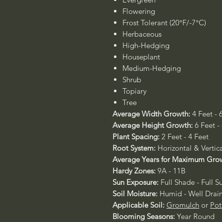
Flowering
Frost Tolerant (20°F/-7°C)
Herbaceous
High-Hedging
Houseplant
Medium-Hedging
Shrub
Topiary
Tree
Average Width Growth:
4 Feet - 
Average Height Growth:
6 Feet -
Plant Spacing:
2 Feet - 4 Feet
Root System:
Horizontal & Vertic
Average Years for Maximum Gro
Hardy Zones:
9A - 11B
Sun Exposure:
Full Shade - Full S
Soil Moisture:
Humid - Well Drai
Applicable Soil:
Gromulch
or
Pot
Blooming Seasons:
Year Round