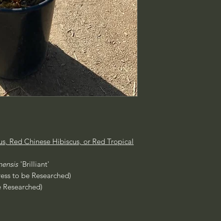
cus, Red Chinese Hibiscus, or Red Tropical
nensis
'Brilliant'
ress to be Researched)
e Researched)