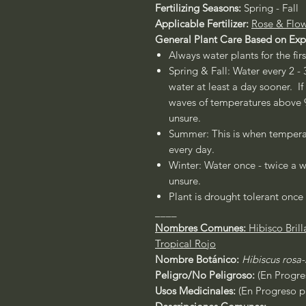
Fertilizing Seasons:
Spring - Fall
Applicable Fertilizer:
Rose & Flow
General Plant Care Based on Exp
Always water plants for the fir
Spring & Fall: Water every 2 - 
water at least a day sooner. If
waves of temperatures above 90
unsure.
Summer: This is when temperat
every day.
Winter: Water once - twice a w
unsure.
Plant is drought tolerant once 
____
Nombres Comunes:
Hibisco Brill
Tropical Rojo
Nombre Botánico:
Hibiscus rosa-
Peligro/No Peligroso:
(En Progres
Usos Medicinales:
(En Progreso pa