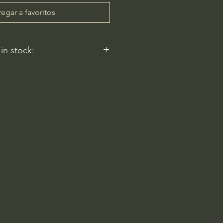
egar a favoritos
 in stock:
nt nurseries represented by
y carry this in stock.