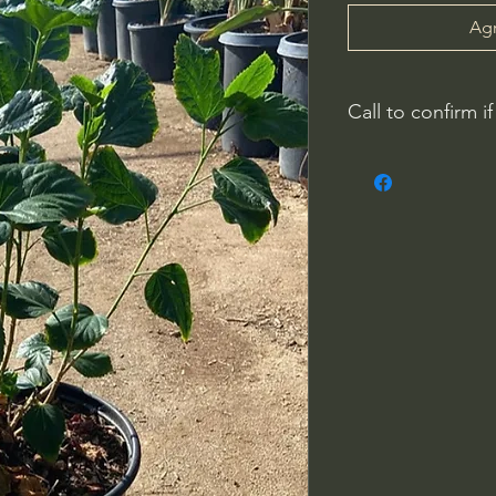
Agr
Call to confirm if
No family-owned pla
WithinNature.info ma