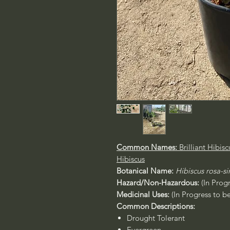
Common Names:
Brilliant Hibis
Hibiscus
Botanical Name:
Hibiscus rosa-si
Hazard/Non-Hazardous:
(In Prog
Medicinal Uses:
(In Progress to b
Common Descriptions:
Drought Tolerant
Evergreen