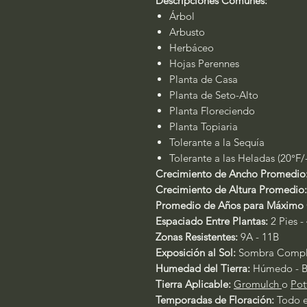
Descripciones Comunes:
Árbol
Arbusto
Herbáceo
Hojas Perennes
Planta de Casa
Planta de Seto-Alto
Planta Floreciendo
Planta Topiaria
Tolerante a la Sequía
Tolerante a las Heladas (20°F/
Crecimiento de Ancho Promedio
Crecimiento de Altura Promedio:
Promedio de Años para Máximo 
Espaciado Entre Plantas:
2 Pies -
Zonas Resistentes:
9A - 11B
Exposición al Sol:
Sombra Comple
Humedad del Tierra:
Húmedo - B
Tierra Aplicable:
Gromulch
o
Pot
Temporadas de Floración:
Todo 