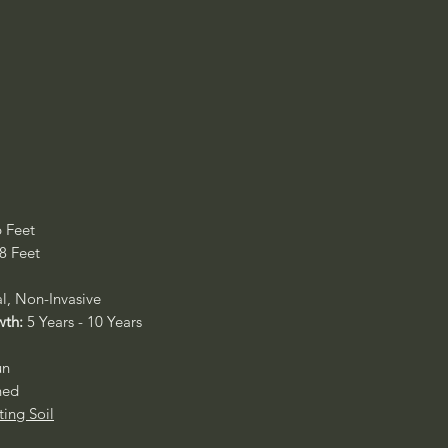
6 Feet
 8 Feet
al, Non-Invasive
wth:
5 Years - 10 Years
un
ned
ting Soil