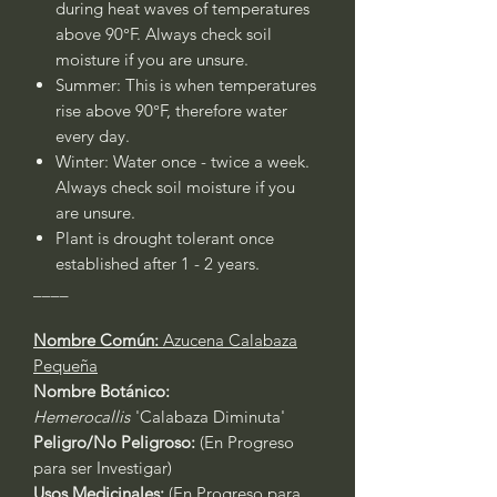
during heat waves of temperatures
above 90°F. Always check soil
moisture if you are unsure.
Summer: This is when temperatures
rise above 90°F, therefore water
every day.
Winter: Water once - twice a week.
Always check soil moisture if you
are unsure.
Plant is drought tolerant once
established after 1 - 2 years.
____
Nombre Común:
Azucena Calabaza
Pequeña
Nombre Botánico:
Hemerocallis
'Calabaza Diminuta'
Peligro/No Peligroso:
(En Progreso
para ser Investigar)
Usos Medicinales:
(En Progreso para