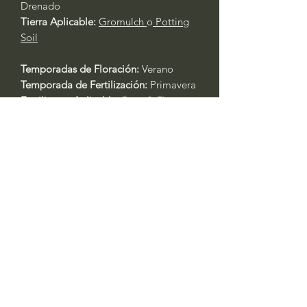
Drenado
Tierra Aplicable:
Gromulch
o
Potting
Soil
Temporadas de Floración:
Verano
Temporada de Fertilización:
Primavera
Fertilizante Aplicable:
Rose & Flower
4-6-2
o
All Purpose 4-4-4
Cuidado General de Plantas Basado
en la Experiencia:
Siempre riegue las plantas durante
los primeros tres días después del
trasplante.
Primavera y Otoño: Riegue cada 2 -
3 días. Las plantas en contenedores
requerirán agua al menos un día
antes. Si está en recipientes, riegue
todos los días durante las olas de
calor con temperaturas superiores a
los 90 °F. Siempre verifique la