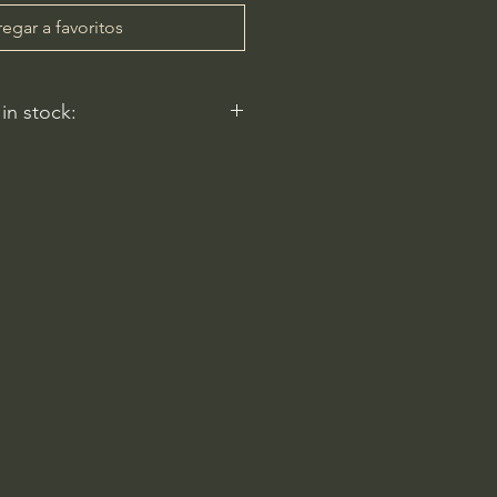
egar a favoritos
 in stock:
nt nurseries represented by
y carry this in stock.