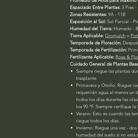
Promedio de Años para Máximo 
Espaciado Entre Plantas:
3 Pies - 
Zonas Resistentes:
9A - 11B
Exposición al Sol:
Sol Parcial - P
Humedad del Tierra:
Húmedo - B
Tierra Aplicable:
Gromulch
o
Pot
Temporada de Floración:
Después
Temporada de Fertilización:
Prim
Fertilizante Aplicable:
Rose & Flo
Cuidado General de Plantas Basa
Siempre riegue las plantas dur
trasplante.
Primavera y Otoño: Riegue cad
requerirán agua al menos un dí
todos los días durante las ola
los 90 °F. Siempre verifique l
Verano: Esto es cuando las tem
riegue todos los días.
Invierno: Riegue una vez - dos
humedad del suelo si no está