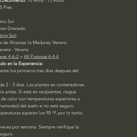
Crecimiento:
10 Años - 15 Años
5 Pies
leno Sol
ien Drenado
ting Soil
 de Alcanzar la Madurez; Verano
avera - Verano
wer 4-6-2
o
All Purpose 4-4-4
do en la Experiencia:
ante los primeros tres días después del
a 2 - 3 días. Las plantas en contenedores
a antes. Si está en recipientes, riegue
s de calor con temperaturas superiores a
a humedad del suelo si no está seguro.
peraturas superan los 90 °F, por lo tanto,
 veces por semana. Siempre verifique la
 seguro.