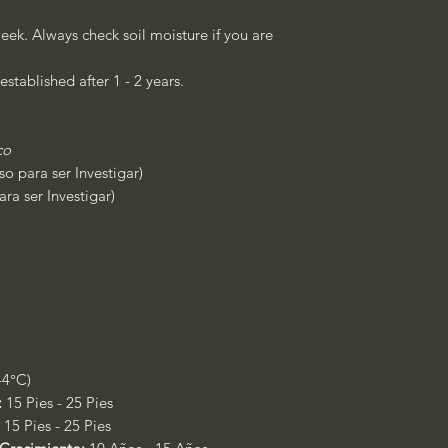
eek. Always check soil moisture if you are
established after 1 - 2 years.
co
o para ser Investigar)
ra ser Investigar)
-4°C)
:
15 Pies - 25 Pies
:
15 Pies - 25 Pies