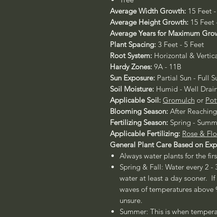
Average Width Growth:
15 Feet -
Average Height Growth:
15 Feet 
Average Years for Maximum Gro
Plant Spacing:
3 Feet - 5 Feet
Root System:
Horizontal & Vertic
Hardy Zones:
9A - 11B
Sun Exposure:
Partial Sun - Full S
Soil Moisture:
Humid - Well Drai
Applicable Soil:
Gromulch
or
Pot
Blooming Season:
After Reachin
Fertilizing Season:
Spring - Summ
Applicable Fertilizing:
Rose & Flo
General Plant Care Based on Ex
Always water plants for the fir
Spring & Fall: Water every 2 - 
water at least a day sooner. If
waves of temperatures above 90
unsure.
Summer: This is when temperat