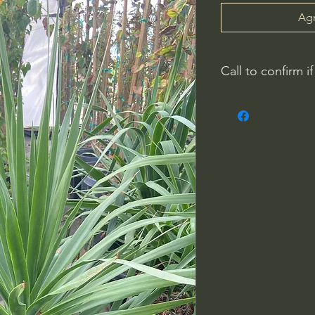
Agr
Call to confirm if
No family-owned pla
WithinNature.info ma