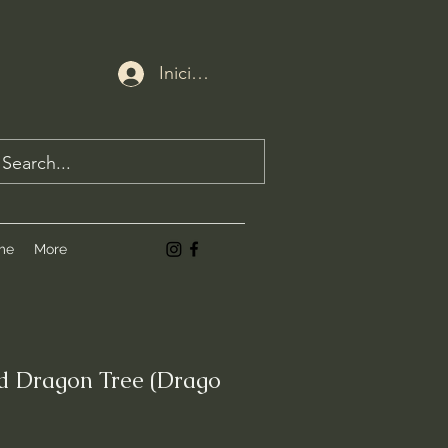
Iniciar sesión
me
More
d Dragon Tree (Drago