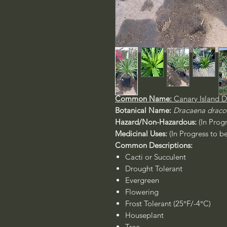
Common Name:
Canary Island 
Botanical Name:
Dracaena draco
Hazard/Non-Hazardous:
(In Prog
Medicinal Uses:
(In Progress to b
Common Descriptions:
Cacti or Succulent
Drought Tolerant
Evergreen
Flowering
Frost Tolerant (25°F/-4°C)
Houseplant
Tree