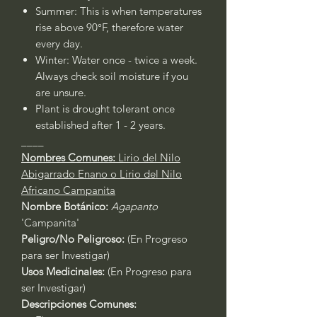
Summer: This is when temperatures
rise above 90°F, therefore water
every day.
Winter: Water once - twice a week.
Always check soil moisture if you
are unsure.
Plant is drought tolerant once
established after 1 - 2 years.
____
Nombres Comunes:
Lirio del Nilo
Abigarrado Enano o Lirio del Nilo
Africano Campanita
Nombre Botánico:
Agapanto
'Campanita'
Peligro/No Peligroso:
(En Progreso
para ser Investigar)
Usos Medicinales:
(En Progreso para
ser Investigar)
Descripciones Comunes: