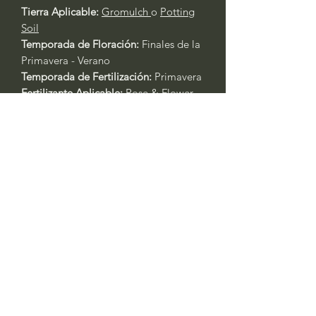
Tierra Aplicable:
Gromulch
o
Potting
Soil
Temporada de Floración:
Finales de la
Primavera - Verano
Temporada de Fertilización:
Primavera
Fertilizante Aplicable:
Rose & Flower
4-6-2
or
All Purpose 4-6-2
Cuidado General de Plantas Basado
en la Experiencia:
Siempre riegue las plantas durante
los primeros tres días después del
trasplante.
Primavera y Otoño: Riegue cada 2 -
3 días. Las plantas en contenedores
requerirán agua al menos un día
antes. Si está en recipientes, riegue
todos los días durante las olas de
calor con temperaturas superiores a
los 90 °F. Siempre verifique la