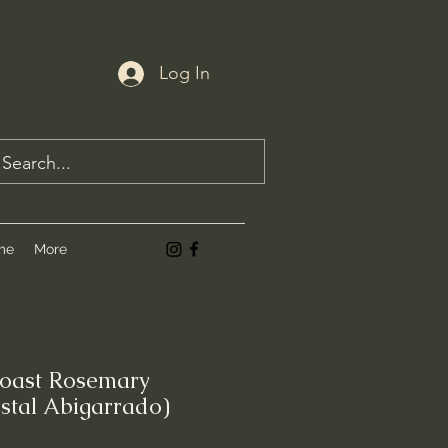
Log In
me
More
Coast Rosemary
stal Abigarrado)