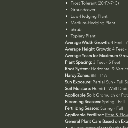
Frost Tolerant (20°F/-7°C)
Groundcover
Low-Hedging Plant
Medium-Hedging Plant
Shrub
Topiary Plant
Average Width Growth:
4 Feet - 
Average Height Growth:
4 Feet -
Average Years for Maximum Gro
Plant Spacing:
3 Feet - 5 Feet
Root System:
Horizontal & Vertic
Hardy Zones:
8B - 11A
Sun Exposure:
Partial Sun - Full S
Soil Moisture:
Humid - Well Drai
Applicable Soil:
Gromulch
or
Pot
Blooming Seasons:
Spring - Fall
Fertilizing Season:
Spring - Fall
Applicable Fertilizer:
Rose & Flow
General Plant Care Based on Ex
Always water plants for the fir