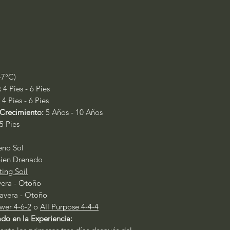
-7°C)
:
4 Pies - 6 Pies
4 Pies - 6 Pies
Crecimiento:
5 Años - 10 Años
5 Pies
leno Sol
ien Drenado
ting Soil
era - Otoño
avera - Otoño
wer 4-6-2
o
All Purpose 4-4-4
do en la Experiencia: