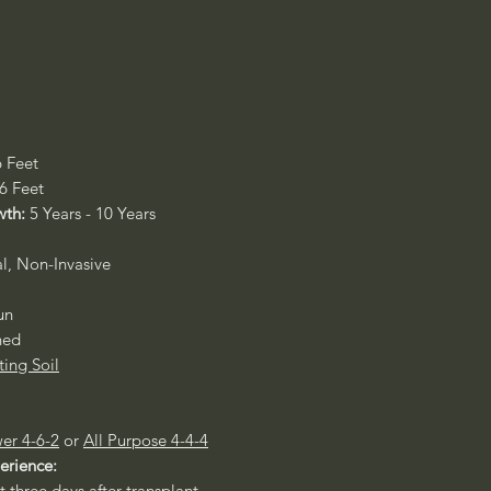
6 Feet
 6 Feet
wth:
5 Years - 10 Years
al, Non-Invasive
un
ned
ting Soil
er 4-6-2
or
All Purpose 4-4-4
perience:
st three days after transplant.