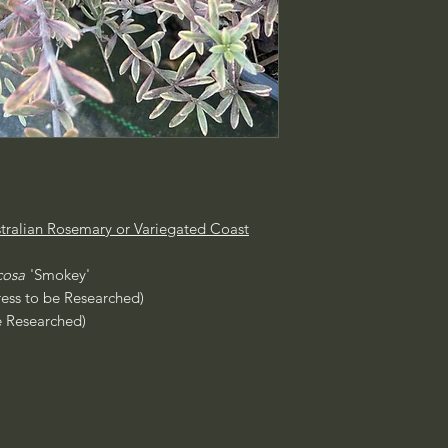
tralian Rosemary or Variegated Coast
cosa
'Smokey'
ress to be Researched)
e Researched)