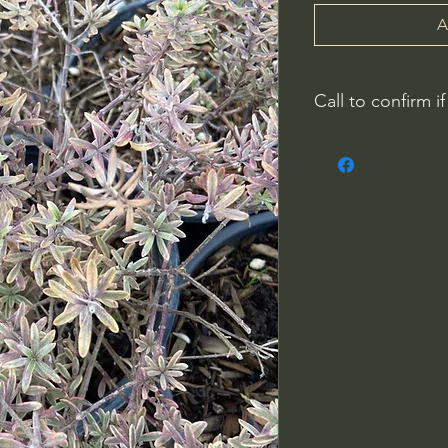
A
Call to confirm if
No family-owned pla
WithinNature.info ma