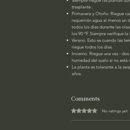
Siempre riegue las plantas dur
trasplante.
Primavera y Otoño: Riegue cad
requerirán agua al menos un dí
todos los días durante las ola
los 90 °F. Siempre verifique l
Verano: Esto es cuando las tem
riegue todos los días.
Invierno: Riegue una vez - dos
humedad del suelo si no está 
La planta es tolerante a la se
años.
Comments
Rated 0 out of 5 stars.
No ratings yet