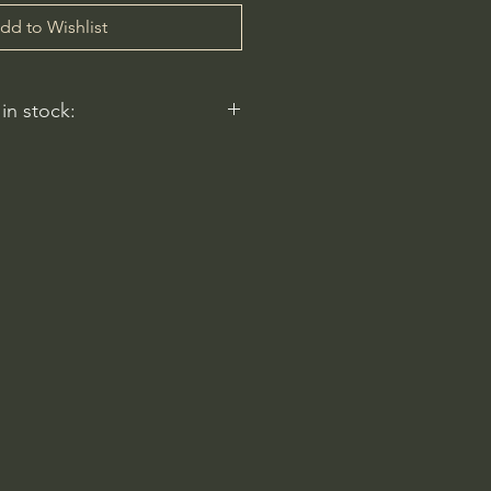
dd to Wishlist
 in stock:
nt nurseries represented by
y carry this in stock.