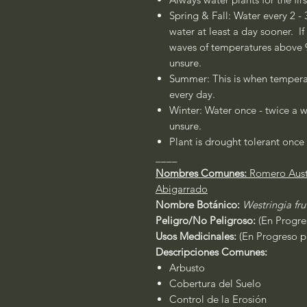
Spring & Fall: Water every 2 - 
water at least a day sooner. If
waves of temperatures above 90
unsure.
Summer: This is when temperat
every day.
Winter: Water once - twice a w
unsure.
Plant is drought tolerant once 
____
Nombres Comunes:
Romero Aust
Abigarrado
Nombre Botánico:
Westringia fr
Peligro/No Peligroso:
(En Progres
Usos Medicinales:
(En Progreso pa
Descripciones Comunes:
Arbusto
Cobertura del Suelo
Control de la Erosión