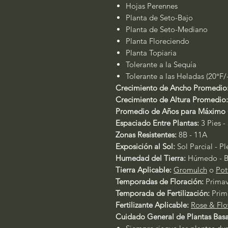
Hojas Perennes
Planta de Seto-Bajo
Planta de Seto-Mediano
Planta Floreciendo
Planta Topiaria
Tolerante a la Sequía
Tolerante a las Heladas (20°F/
Crecimiento de Ancho Promedio
Crecimiento de Altura Promedio:
Promedio de Años para Máximo 
Espaciado Entre Plantas:
3 Pies - 
Zonas Resistentes:
8B - 11A
Exposición al Sol:
Sol Parcial - P
Humedad del Tierra:
Húmedo - B
Tierra Aplicable:
Gromulch
o
Pot
Temporadas de Floración:
Primav
Temporada de Fertilización:
Prim
Fertilizante Aplicable:
Rose & Flo
Cuidado General de Plantas Basa