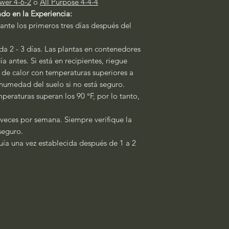
wer 4-6-2
o
All Purpose 4-4-4
do en la Experiencia:
ante los primeros tres días después del
a 2 - 3 días. Las plantas en contenedores
a antes. Si está en recipientes, riegue
s de calor con temperaturas superiores a
a humedad del suelo si no está seguro.
peraturas superan los 90 °F, por lo tanto,
 veces por semana. Siempre verifique la
seguro.
quía una vez establecida después de 1 a 2