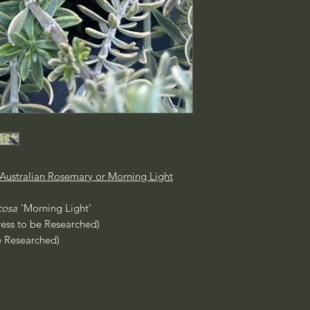
Australian Rosemary or Morning Light
cosa
'Morning Light'
ress to be Researched)
e Researched)