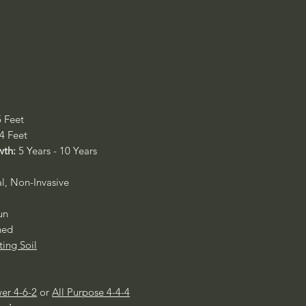
5 Feet
 4 Feet
wth:
5 Years - 10 Years
al, Non-Invasive
un
ned
ting Soil
er 4-6-2
or
All Purpose 4-4-4