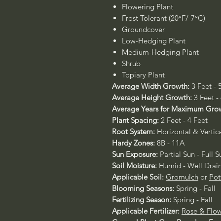
Flowering Plant
Frost Tolerant (20°F/-7°C)
Groundcover
Low-Hedging Plant
Medium-Hedging Plant
Shrub
Topiary Plant
Average Width Growth:
3 Feet - 
Average Height Growth:
3 Feet -
Average Years for Maximum Gro
Plant Spacing:
2 Feet - 4 Feet
Root System:
Horizontal & Vertic
Hardy Zones:
8B - 11A
Sun Exposure:
Partial Sun - Full S
Soil Moisture:
Humid - Well Drai
Applicable Soil:
Gromulch
or
Pot
Blooming Seasons:
Spring - Fall
Fertilizing Season:
Spring - Fall
Applicable Fertilizer:
Rose & Flow