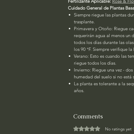
Fertilizante Aplicable:
Rose & Flo
Cuidado General de Plantas Basa
Siempre riegue las plantas dur
trasplante.
Primavera y Otoño: Riegue cad
requerirán agua al menos un dí
todos los días durante las ola
los 90 °F. Siempre verifique l
Verano: Esto es cuando las tem
riegue todos los días.
Invierno: Riegue una vez - dos
humedad del suelo si no está 
La planta es tolerante a la se
años.
Comments
Rated 0 out of 5 stars.
No ratings yet