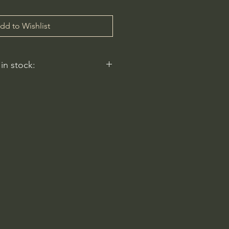
dd to Wishlist
 in stock:
 reflect.
ery
am-6pm
 Rd
2596, USA