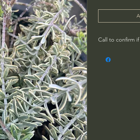
A
Call to confirm if
Plant quality may not
Riverside County
French Valley Nurs
951-442-3624
Open Everyday 8
34115 Winchester
Winchester, CA 9