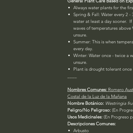
General Plant Care Based on Ex
Always water plants for the fir
Spring & Fall: Water every 2 - 
water at least a day sooner. If
waves of temperatures above 90
unsure.
Summer: This is when temperat
every day.
Winter: Water once - twice a w
unsure.
Plant is drought tolerant once 
____
Nombres Comunes:
Romero Aust
Costal de la Luz de la Mañana
Nombre Botánico:
Westringia fr
Peligro/No Peligroso:
(En Progres
Usos Medicinales:
(En Progreso pa
Descripciones Comunes:
Arbusto