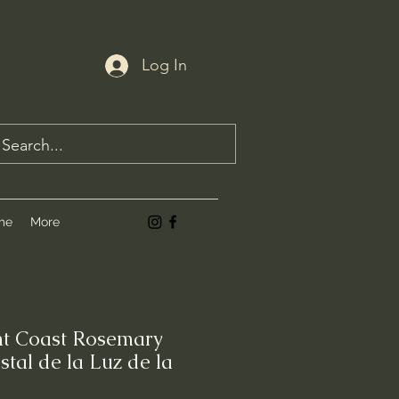
Log In
me
More
ht Coast Rosemary
tal de la Luz de la