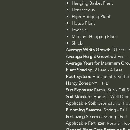
Hanging Basket Plant
Herbaceous
High-Hedging Plant
House Plant
Invasive
Medium-Hedging Plant
Shrub
Average Width Growth:
3 Feet - 
Average Height Growth:
3 Feet -
Average Years for Maximum Gro
Plant Spacing:
2 Feet - 4 Feet
Root System:
Horizontal & Vertica
Hardy Zones:
9A - 11B
Sun Exposure:
Partial Sun - Full S
Soil Moisture:
Humid - Well Drai
Applicable Soil:
Gromulch
or
Pot
Blooming Seasons:
Spring - Fall
Fertilizing Seasons:
Spring - Fall
Applicable Fertilizer:
Rose & Flow
General Plant Care Based on Ex