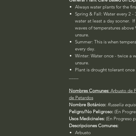
Always water plants for the fir
Spring & Fall: Water every 2 - 
water at least a day sooner. If
waves of temperatures above 90
unsure.
Summer: This is when temperat
every day.
Winter: Water once - twice a w
unsure.
Plant is drought tolerant once 
____
Nombres Comunes:
Arbusto de F
de Petardos
Nombre Botánico:
Russelia equis
Peligro/No Peligroso:
(En Progres
Usos Medicinales:
(En Progreso pa
Descripciones Comunes:
Arbusto