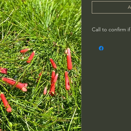
A
Call to confirm if
No family-owned pla
WithinNature.info ma