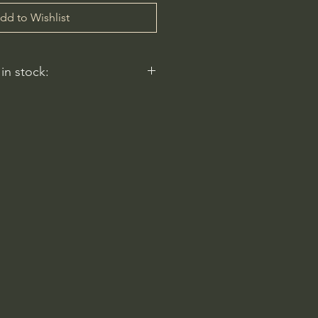
dd to Wishlist
 in stock:
nt nurseries represented by
y carry this in stock.