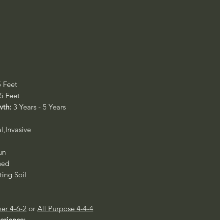
5 Feet
 5 Feet
wth:
3 Years - 5 Years
l,Invasive
un
ned
ting Soil
er 4-6-2
or
All Purpose 4-4-4
perience: