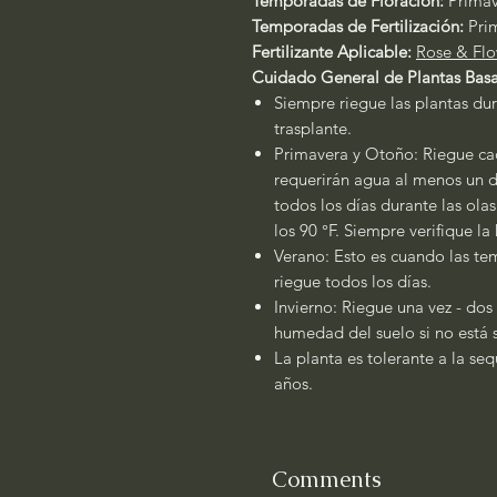
Temporadas de Floración:
Primav
Temporadas de Fertilización:
Pri
Fertilizante Aplicable:
Rose & Flo
Cuidado General de Plantas Basa
Siempre riegue las plantas dur
trasplante.
Primavera y Otoño: Riegue cad
requerirán agua al menos un dí
todos los días durante las ola
los 90 °F. Siempre verifique l
Verano: Esto es cuando las tem
riegue todos los días.
Invierno: Riegue una vez - dos
humedad del suelo si no está
La planta es tolerante a la se
años.
Comments