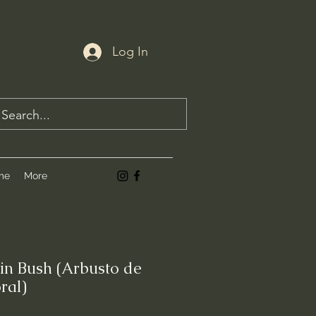
Log In
me
More
in Bush (Arbusto de
ral)