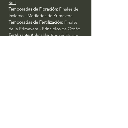
Soil
Temporadas de Floración:
Finales de
Invierno - Mediados de Primavera
Temporadas de Fertilización:
Finales
de la Primavera - Principios de Otoño
Fertilizante Aplicable:
Rose & Flower
4-6-2
o
All Purpose 4-4-4
Cuidado General de Plantas Basado
en la Experiencia:
Siempre riegue las plantas durante
los primeros tres días después del
trasplante.
Primavera y Otoño: Riegue cada 2 -
3 días. Las plantas en contenedores
requerirán agua al menos un día
antes. Si está en recipientes, riegue
todos los días durante las olas de
calor con temperaturas superiores a
los 90 °F. Siempre verifique la
humedad del suelo si no está