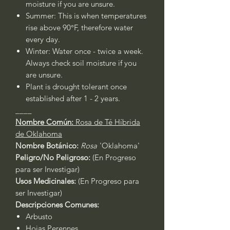
moisture if you are unsure.
Summer: This is when temperatures
rise above 90°F, therefore water
every day.
Winter: Water once - twice a week.
Always check soil moisture if you
are unsure.
Plant is drought tolerant once
established after 1 - 2 years.
____
Nombre Común:
Rosa de Té Híbrida
de Oklahoma
Nombre Botánico:
Rosa
'Oklahoma'
Peligro/No Peligroso:
(En Progreso
para ser Investigar)
Usos Medicinales:
(En Progreso para
ser Investigar)
Descripciones Comunes:
Arbusto
Hojas Perennes