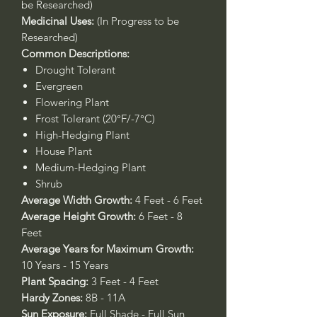
be Researched)
Medicinal Uses:
(In Progress to be
Researched)
Common Descriptions:
Drought Tolerant
Evergreen
Flowering Plant
Frost Tolerant (20°F/-7°C)
High-Hedging Plant
House Plant
Medium-Hedging Plant
Shrub
Average Width Growth:
4 Feet - 6 Feet
Average Height Growth:
6 Feet - 8
Feet
Average Years for Maximum Growth:
10 Years - 15 Years
Plant Spacing:
3 Feet - 4 Feet
Hardy Zones:
8B - 11A
Sun Exposure:
Full Shade - Full Sun