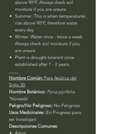
above 90°F. Always check soil
moisture if you are unsure.
Summer: This is when temperatures
rise above 90°F, therefore water
every day.
Winter: Water once - twice a week.
Always check soil moisture if you
are unsure.
Plant is drought tolerant once
established after 1 - 2 years.
____
Nombre Común:
Pera Asiática del
Siglo 20
Nombre Botánico:
Pyrus pyrifolia
'Nijisseiki'
Peligro/No Peligroso:
No Peligroso
Usos Medicinales:
(En Progreso para
ser Investigar)
Descripciones Comunes:
Árbol