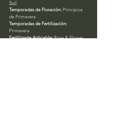
Soil
Temporadas de Floración:
Principios
de Primavera
Temporadas de Fertilización:
Primavera
Fertilizante Aplicable:
Rose & Flower
4-6-2
o
All Purpose 4-4-4
Cuidado General de Plantas Basado
en la Experiencia:
Siempre riegue las plantas durante
los primeros tres días después del
trasplante.
Primavera y Otoño: Riegue cada 2 -
3 días. Las plantas en contenedores
requerirán agua al menos un día
antes. Si está en recipientes, riegue
todos los días durante las olas de
calor con temperaturas superiores a
los 90 °F. Siempre verifique la
humedad del suelo si no está