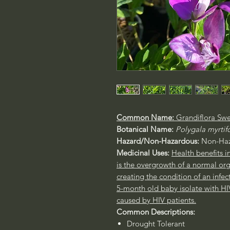
Common Name:
Grandiflora Swe
Botanical Name:
Polygala myrtifo
Hazard/Non-Hazardous:
Non-Haz
Medicinal Uses:
Health benefits i
is the overgrowth of a normal or
creating the condition of an infec
5-month old baby isolate with HI
caused by HIV patients.
Common Descriptions:
Drought Tolerant