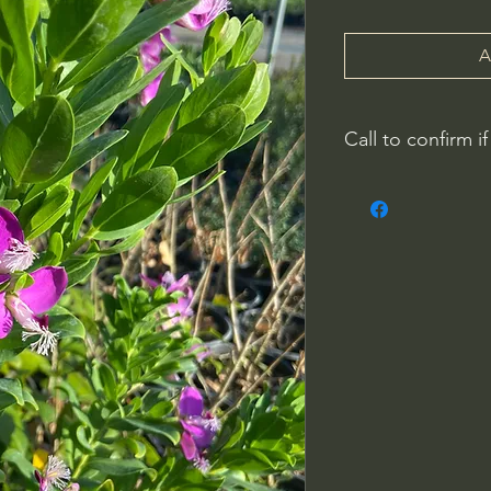
A
Call to confirm if
No family-owned pla
WithinNature.info ma