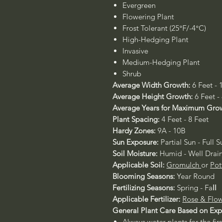
Evergreen
Flowering Plant
Frost Tolerant (25°F/-4°C)
High-Hedging Plant
Invasive
Medium-Hedging Plant
Shrub
Average Width Growth:
6 Feet - 
Average Height Growth:
6 Feet -
Average Years for Maximum Gro
Plant Spacing:
4 Feet - 8 Feet
Hardy Zones:
9A - 10B
Sun Exposure:
Partial Sun - Full S
Soil Moisture:
Humid - Well Drai
Applicable Soil:
Gromulch
or
Pot
Blooming Seasons:
Year Round
Fertilizing Seasons:
Spring - Fa
ll
Applicable Fertilizer:
Rose & Flow
General Plant Care Based on Ex
Always water plants for the fir