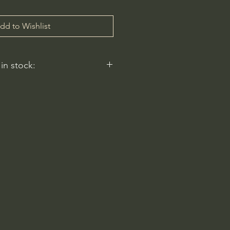
dd to Wishlist
 in stock:
nt nurseries represented by
y carry this in stock.