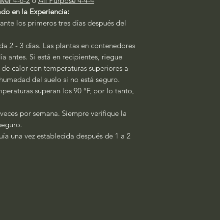
wer 4-6-2
o
All Purpose 4-4-4
do en la Experiencia:
ante los primeros tres días después del
a 2 - 3 días. Las plantas en contenedores
a antes. Si está en recipientes, riegue
s de calor con temperaturas superiores a
a humedad del suelo si no está seguro.
peraturas superan los 90 °F, por lo tanto,
 veces por semana. Siempre verifique la
 seguro.
quía una vez establecida después de 1 a 2