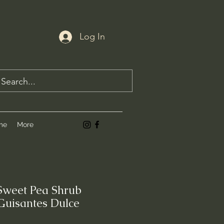
Log In
me
More
Sweet Pea Shrub
Guisantes Dulce