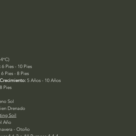
-4°C)
:
6 Pies - 10 Pies
6 Pies - 8 Pies
Crecimiento:
5 Años - 10 Años
 8 Pies
leno Sol
ien Drenado
ting Soil
el Año
mavera - Otoño