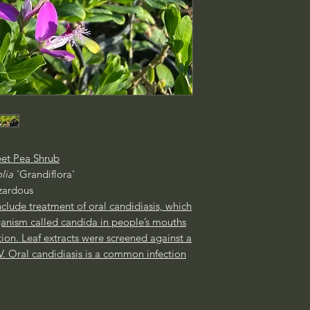
et Pea Shrub
lia
'Grandiflora'
ardous
nclude treatment of oral candidiasis, which
ganism called candida in people’s mouths
tion. Leaf extracts were screened against a
V. Oral candidiasis is a common infection