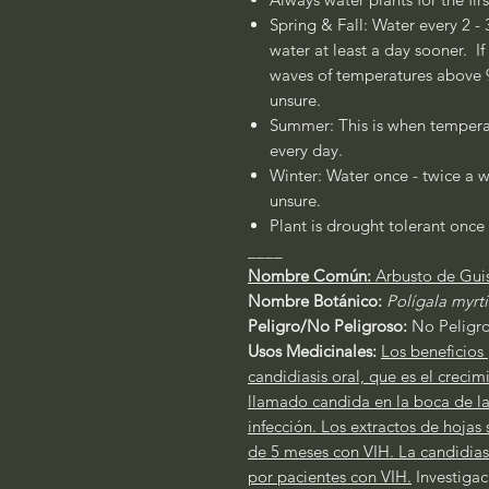
Spring & Fall: Water every 2 - 
water at least a day sooner. If
waves of temperatures above 90
unsure.
Summer: This is when temperat
every day.
Winter: Water once - twice a w
unsure.
Plant is drought tolerant once 
____
Nombre Común:
Arbusto de Gui
Nombre Botánico:
Polígala myrti
Peligro/No Peligroso:
No Peligr
Usos Medicinales:
Los beneficios 
candidiasis oral, que es el crec
llamado candida en la boca de la
infección. Los extractos de hojas
de 5 meses con VIH. La candidias
por pacientes con VIH.
Investigac