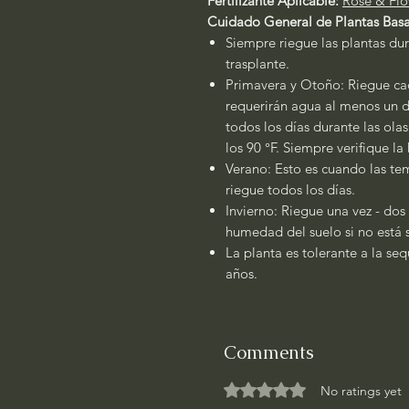
Fertilizante Aplicable:
Rose & Flo
Cuidado General de Plantas Basa
Siempre riegue las plantas dur
trasplante.
Primavera y Otoño: Riegue cad
requerirán agua al menos un dí
todos los días durante las ola
los 90 °F. Siempre verifique l
Verano: Esto es cuando las tem
riegue todos los días.
Invierno: Riegue una vez - dos
humedad del suelo si no está
La planta es tolerante a la se
años.
Comments
Rated 0 out of 5 stars.
No ratings yet