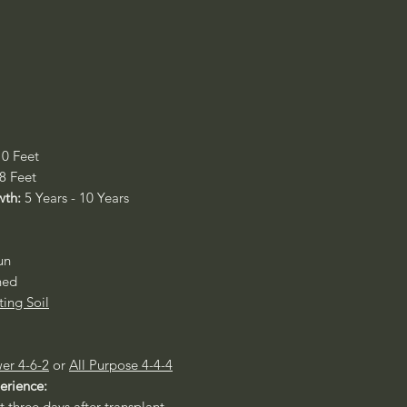
10 Feet
 8 Feet
wth:
5 Years - 10 Years
un
ned
ting Soil
er 4-6-2
or
All Purpose 4-4-4
perience:
st three days after transplant.