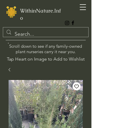
WithinNature.Inf
o
Scroll down to see if any family-owned
plant nurseries carry it near you.
Tap Heart on Image to Add to Wishlist