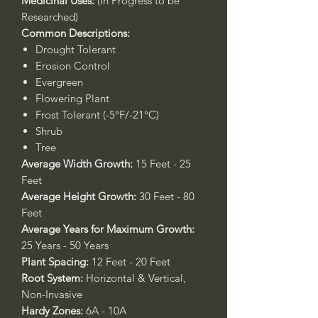
Medicinal Uses:
(In Progress to be
Researched)
Common Descriptions:
Drought Tolerant
Erosion Control
Evergreen
Flowering Plant
Frost Tolerant (-5°F/-21°C)
Shrub
Tree
Average Width Growth:
15 Feet - 25
Feet
Average Height Growth:
30 Feet - 80
Feet
Average Years for Maximum Growth:
25 Years - 50 Years
Plant Spacing:
12 Feet - 20 Feet
Root System:
Horizontal & Vertical,
Non-Invasive
Hardy Zones:
6A - 10A