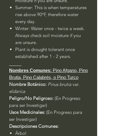
moisture if you are unsure.
Summer: This is when temperatures
rise above 90°F, therefore water
every day.
Winter: Water once - twice a week.
Always check soil moisture if you
are unsure.
Plant is drought tolerant once
established after 1 - 2 years.
_____
Nombres Comunes:
Pino Afgano, Pino
Brutia, Pino Calabrés, o Pino Turco
Nombre Botánico:
Pinus brutia
var.
eldarica
Peligro/No Peligroso:
(En Progreso
para ser Investigar)
Usos Medicinales:
(En Progreso para
ser Investigar)
Descripciones Comunes:
Árbol