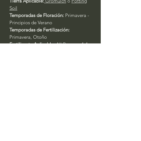
Tierra Aplicable:
Gromulch
o
Potting
Soil
Temporadas de Floración:
Primavera -
Principios de Verano
Temporadas de Fertilización:
Primavera, Otoño
Fertilizante Aplicable:
All Purpose 4-4-
4
Cuidado General de Plantas Basado
en la Experiencia:
Siempre riegue las plantas durante
los primeros tres días después del
trasplante.
Primavera y Otoño: Riegue cada 2 -
3 días. Las plantas en contenedores
requerirán agua al menos un día
antes. Si está en recipientes, riegue
todos los días durante las olas de
calor con temperaturas superiores a
los 90 °F. Siempre verifique la