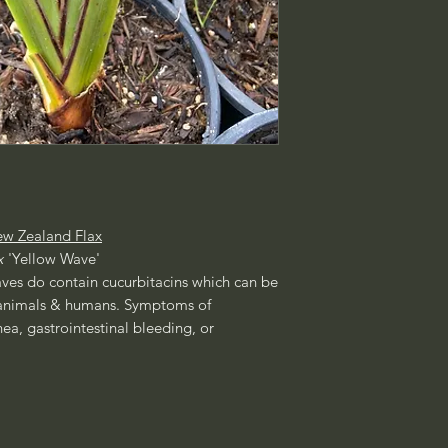
w Zealand Flax
x
'Yellow Wave'
aves do contain cucurbitacins which can be
animals & humans. Symptoms of
ea, gastrointestinal bleeding, or