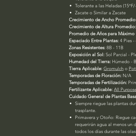
Tolerante a las Heladas (15°F
Zacate o Similar a Zacate
Crecimiento de Ancho Promedio
Crecimiento de Altura Promedio
Promedio de Años para Máximo 
Espaciado Entre Plantas:
4 Pies - 
Zonas Resistentes:
8B - 11B
Exposición al Sol:
Sol Parcial - P
Humedad del Tierra:
Húmedo - B
Tierra Aplicable:
Gromulch
o
Pot
Temporadas de Floración:
N/A
Temporadas de Fertilización:
Pri
Fertilizante Aplicable:
All Purpos
Cuidado General de Plantas Basa
Siempre riegue las plantas dur
trasplante.
Primavera y Otoño: Riegue cad
requerirán agua al menos un dí
todos los días durante las ola