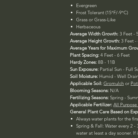
Evergreen
Frost Tolerant (15°F/-9°C)
Grass or Grass-Like
Herbaceous
Average Width Growth:
3 Feet - 
Average Height Growth:
3 Feet -
Average Years for Maximum Gro
Plant Spacing:
4 Feet - 6 Feet
Hardy Zones:
8B - 11B
Sun Exposure:
Partial Sun - Full S
Soil Moisture:
Humid - Well Drai
Applicable Soil:
Gromulch
or
Pot
Blooming Seasons:
N/A
Fertilizing Seasons:
Spring - Sum
Applicable Fertilizer:
All Purpose
General Plant Care Based on Ex
Always water plants for the firs
Spring & Fall: Water every 2 - 
water at least a day sooner. If