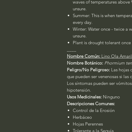
waves of temperatures above 90
unsure.
Summer: This is when temperat
every day.
Winter: Water once - twice a w
unsure.
Plant is drought tolerant once 
____
Nombre Común:
Lino Ola Amari
Nombre Botánico:
Phormium ten
Peligro/No Peligroso:
Las hojas d
que pueden ser venenosas si las
Los síntomas pueden ser vómitos,
hipotensión.
Usos Medicinales:
Ninguno
Descripciones Comunes:
Control de la Erosión
Herbáceo
Hojas Perennes
Tolerante a la Sequía