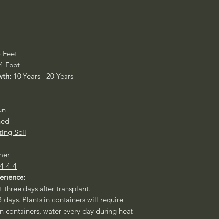
5 Feet
 4 Feet
wth:
10 Years - 20 Years
un
ned
ting Soil
mer
 4-4-4
perience:
t three days after transplant.
3 days. Plants in containers will require
 in containers, water every day during heat