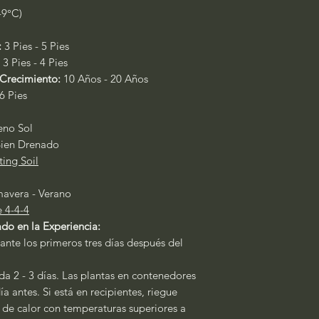
/-9°C)
:
3 Pies - 5 Pies
:
3 Pies - 4 Pies
Crecimiento:
10 Años - 20 Años
6 Pies
leno Sol
ien Drenado
ting Soil
mavera - Verano
e 4-4-4
do en la Experiencia:
ante los primeros tres días después del
a 2 - 3 días. Las plantas en contenedores
a antes. Si está en recipientes, riegue
s de calor con temperaturas superiores a