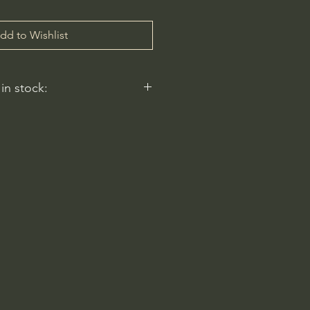
dd to Wishlist
 in stock:
 reflect.
ery
am-6pm
 Rd
2596, USA