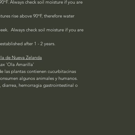
°F. Always check soil moisture if you are
ures rise above 90°F, therefore water
eek. Always check soil moisture if you are
established after 1 - 2 years.
lla de Nueva Zelanda
ax
'Ola Amarilla'
e las plantas contienen cucurbitacinas
 consumen algunos animales y humanos.
 diarrea, hemorragia gastrointestinal o