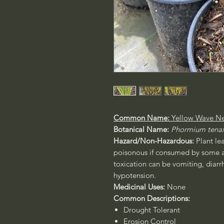
Common Name:
Yellow Wave Ne
Botanical Name:
Phormium tena
Hazard/Non-Hazardous:
Plant le
poisonous if consumed by some 
toxication can be vomiting, diarrh
hypotension.
Medicinal Uses:
None
Common Descriptions:
Drought Tolerant
Erosion Control