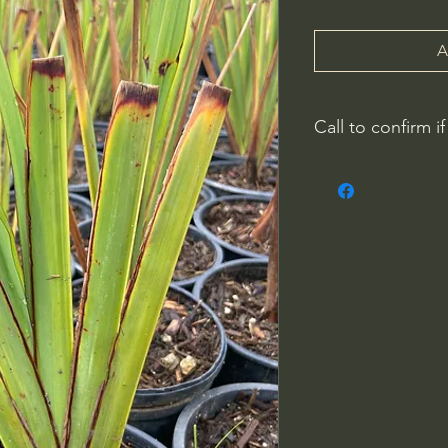
A
Call to confirm if
Plant quality may not
Riverside County
French Valley Nurs
951-442-3624
Open Everyday 8
34115 Winchester
Winchester, CA 9