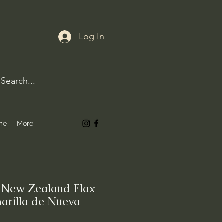
Log In
me
More
 New Zealand Flax
arilla de Nueva