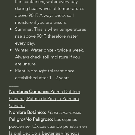
If in containers, water every day
during heat waves of temperatures
above 90°F. Always check soil
moisture if you are unsure.
Summer: This is when temperatures
rise above 90°F, therefore water
every day.
Winter: Water once - twice a week.
Always check soil moisture if you
are unsure.
Plant is drought tolerant once
established after 1 - 2 years.
____
Nombres Comunes:
Palma Datilera
Canaria, Palma de Piña, o Palmera
Canaria
Nombre Botánico:
Fénix canariensis
Peligro/No Peligroso:
Las espinas
pueden ser tóxicas cuando penetran en
la piel debido a bacterias y hongos