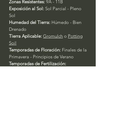
Zonas Resistentes:
9A - 11B
Exposición al Sol:
Sol Parcial - Pleno
Sol
Humedad del Tierra:
Húmedo - Bien
Drenado
Tierra Aplicable:
Gromulch
o
Potting
Soil
Temporadas de Floración:
Finales de la
Primavera - Principios de Verano
Temporadas de Fertilización:
Primavera - Otoño
Fertilizante Aplicable:
All Purpose 4-4-
4
Cuidado General de Plantas Basado
en la Experiencia:
Siempre riegue las plantas durante
los primeros tres días después del
trasplante.
Primavera y Otoño: Riegue cada 2 -
3 días. Las plantas en contenedores