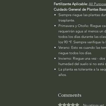
Fertilizante Aplicable:
All Purpos
Cuidado General de Plantas Basa
Siempre riegue las plantas dur
trasplante.
Primavera y Otoño: Riegue cad
requerirán agua al menos un dí
todos los días durante las ola
los 90 °F. Siempre verifique l
Verano: Esto es cuando las tem
riegue todos los días.
Invierno: Riegue una vez - dos
humedad del suelo si no está
La planta es tolerante a la se
años.
Comments
Rated 0 out of 5 stars.
No ratings yet