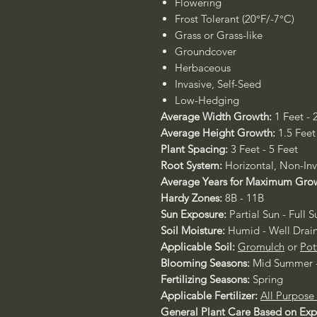
Flowering
Frost Tolerant (20°F/-7°C)
Grass or Grass-like
Groundcover
Herbaceous
Invasive, Self-Seed
Low-Hedging
Average Width Growth:
1 Feet - 
Average Height Growth:
1.5 Feet 
Plant Spacing:
3 Feet - 5 Feet
Root System:
Horizontal, Non-Inv
Average Years for Maximum Gro
Hardy Zones:
8B - 11B
Sun Exposure:
Partial Sun - Full S
Soil Moisture:
Humid - Well Drai
Applicable Soil:
Gromulch
or
Pot
Blooming Seasons:
Mid Summer -
Fertilizing Seasons:
Spring
Applicable Fertilizer:
All Purpose
General Plant Care Based on Ex