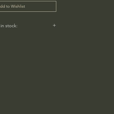
dd to Wishlist
 in stock:
nt nurseries represented by
y carry this in stock.