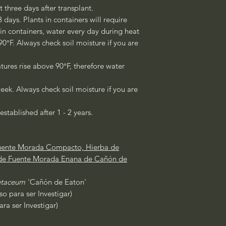
st three days after transplant.
3 days. Plants in containers will require
 in containers, water every day during heat
°F. Always check soil moisture if you are
ures rise above 90°F, therefore water
eek. Always check soil moisture if you are
established after 1 - 2 years.
uente Morada Compacto, Hierba de
 de Fuente Morada Enana de Cañón de
etaceum
'Cañón de Eaton'
o para ser Investigar)
ra ser Investigar)