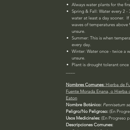
Always water plants for the fir
Spring & Fall: Water every 2 - 
water at least a day sooner. If
waves of temperatures above 90
unsure.
Summer: This is when temperat
every day.
Winter: Water once - twice a w
unsure.
Plant is drought tolerant once 
____
Nombres Comunes:
Hierba de F
Fuente Morada Enana, o Hierba
Eaton
Nombre Botánico:
Pennisetum s
Peligro/No Peligroso:
(En Progres
Usos Medicinales:
(En Progreso pa
Descripciones Comunes: