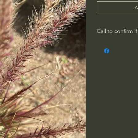
A
Call to confirm if
No family-owned pla
WithinNature.info ma