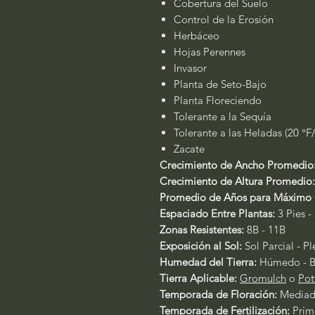
Cobertura del Suelo
Control de la Erosión
Herbáceo
Hojas Perennes
Invasor
Planta de Seto-Bajo
Planta Floreciendo
Tolerante a la Sequía
Tolerante a las Heladas (20 °F
Zacate
Crecimiento de Ancho Promedio
Crecimiento de Altura Promedio:
Promedio de Años para Máximo 
Espaciado Entre Plantas:
3 Pies -
Zonas Resistentes:
8B - 11B
Exposición al Sol:
Sol Parcial - P
Humedad del Tierra:
Húmedo - B
Tierra Aplicable:
Gromulch
o
Pot
Temporada de Floración:
Mediado
Temporada de Fertilización:
Prim