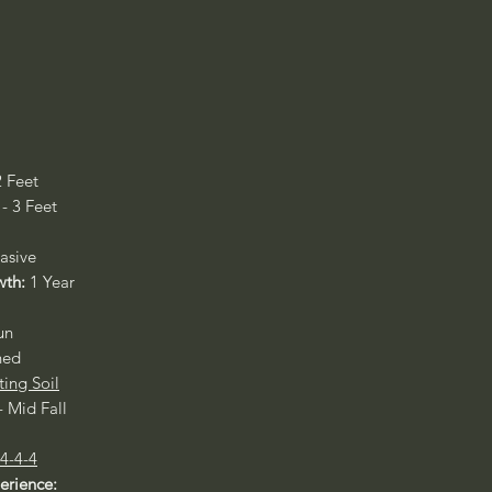
2 Feet
- 3 Feet
asive
wth:
1 Year
un
ned
ting Soil
 Mid Fall
 4-4-4
perience: