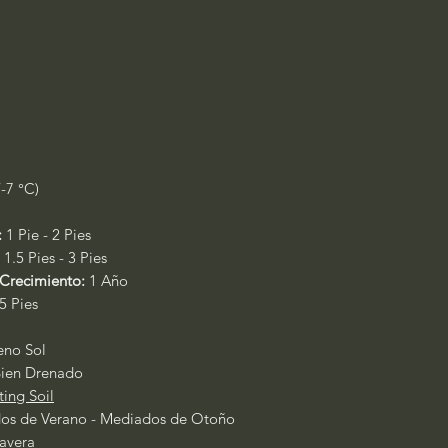
/-7 °C)
:
1 Pie - 2 Pies
1.5 Pies - 3 Pies
Crecimiento:
1 Año
 5 Pies
leno Sol
ien Drenado
ting Soil
s de Verano - Mediados de Otoño
avera