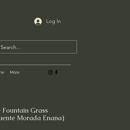
Log In
me
More
 Fountain Grass
Fuente Morada Enana)