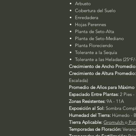
Arbusto
Cobertura del Suelo
Enredadera
Hojas Perennes
Planta de Seto-Alta
Planta de Seto-Mediano
Planta Floreciendo
Tolerante a la Sequía
Tolerante a las Heladas (25°F/
Crecimiento de Ancho Promedio
Crecimiento de Altura Promedio:
Escalada)
Promedio de Años para Máximo 
Espaciado Entre Plantas:
2 Pies - 
Zonas Resistentes:
9A - 11A
Exposición al Sol:
Sombra Comple
Humedad del Tierra:
Húmedo - B
Tierra Aplicable:
Gromulch
o
Pott
Temporadas de Floración:
Veran