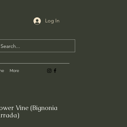
Log In
me
More
ower Vine (Bignonia
arrada)