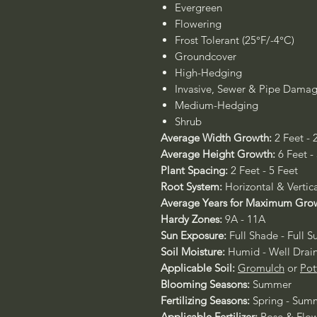
Evergreen
Flowering
Frost Tolerant (25°F/-4°C)
Groundcover
High-Hedging
Invasive, Sewer & Pipe Dama
Medium-Hedging
Shrub
Average Width Growth:
2 Feet - 
Average Height Growth:
6 Feet -
Plant Spacing:
2 Feet - 5 Feet
Root System:
Horizontal & Vertica
Average Years for Maximum Gro
Hardy Zones:
9A - 11A
Sun Exposure:
Full Shade - Full S
Soil Moisture:
Humid - Well Drai
Applicable Soil:
Gromulch
or
Pot
Blooming Seasons:
Summer
Fertilizing Seasons:
Spring - Sum
Applicable Fertilizer:
Rose & Flow