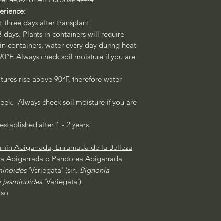
perience:
st three days after transplant.
3 days. Plants in containers will require
 in containers, water every day during heat
°F. Always check soil moisture if you are
ures rise above 90°F, therefore water
eek. Always check soil moisture if you are
established after 1 - 2 years.
min Abigarrada, Enramada de la Belleza
a Abigarrada o Pandorea Abigarrada
minoides
'Variegata' (sin.
Bignonia
 jasminoides
'Variegata')
oso