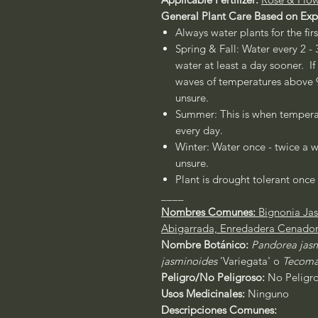
General Plant Care Based on Ex
Always water plants for the fir
Spring & Fall: Water every 2 - 
water at least a day sooner. If
waves of temperatures above 90
unsure.
Summer: This is when temperat
every day.
Winter: Water once - twice a w
unsure.
Plant is drought tolerant once 
____
Nombres Comunes:
Bignonia Jas
Abigarrada, Enredadera Cenador
Nombre Botánico:
Pandorea jas
jasminoides
'Variegata' o
Tecoma
Peligro/No Peligroso:
No Peligr
Usos Medicinales:
Ninguno
Descripciones Comunes: