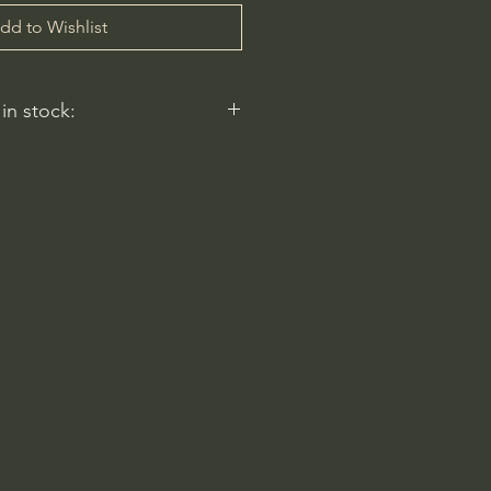
dd to Wishlist
 in stock:
nt nurseries represented by
y carry this in stock.