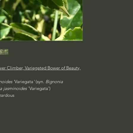
er Climber, Variegated Bower of Beauty,
oides '
Variegata
'
(syn.
Bignonia
 jasminoides
'Variegata')
ardous