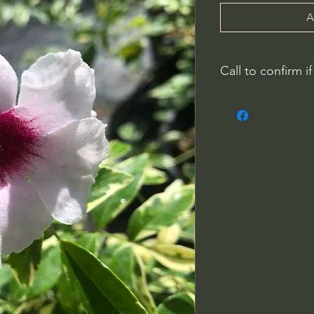
A
Call to confirm if
No family-owned pla
WithinNature.info ma