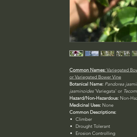
Common Names:
Variegated Bow
or Variegated Bower Vine
Botanical Name:
Pandorea jasmin
jasminoides
'Variegata'
or
Tecoma
Hazard/Non-Hazardous:
Non-Haz
Medicinal Uses:
None
Common Descriptions:
Climber
Drought Tolerant
Erosion Controlling