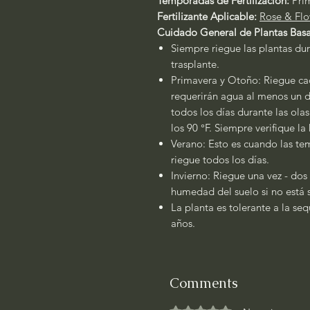
Temporadas de Fertilización:
Pri
Fertilizante Aplicable:
Rose & Flo
Cuidado General de Plantas Basa
Siempre riegue las plantas dur
trasplante.
Primavera y Otoño: Riegue cad
requerirán agua al menos un dí
todos los días durante las ola
los 90 °F. Siempre verifique l
Verano: Esto es cuando las tem
riegue todos los días.
Invierno: Riegue una vez - dos
humedad del suelo si no está
La planta es tolerante a la se
años.
Comments
Rated 0 out of 5 stars.