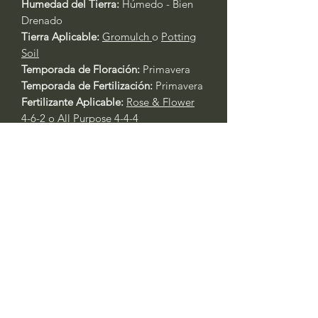
Humedad del Tierra:
Húmedo - Bien
Drenado
Tierra Aplicable:
Gromulch
o
Potting
Soil
Temporada de Floración:
Primavera
Temporada de Fertilización:
Primavera
Fertilizante Aplicable:
Rose & Flower
4-6-2
o
All Purpose 4-4-4
Cuidado General de Plantas Basado
en la Experiencia:
Si mantiene la planta bajo la
sombra, sería mejor que fuera un
área ligeramente sombreada.
Siempre riegue las plantas durante
los primeros tres días después del
trasplante.
Primavera y Otoño: Riegue cada 2 -
3 días. Las plantas en contenedores
requerirán agua al menos un día
antes. Siempre verifique la