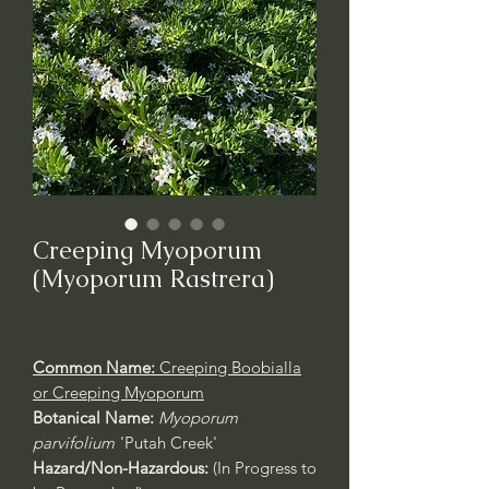
Creeping Myoporum
(Myoporum Rastrera)
Common Name:
Creeping Boobialla
or Creeping Myoporum
Botanical Name:
Myoporum
parvifolium
'Putah Creek'
Hazard/Non-Hazardous:
(In Progress to