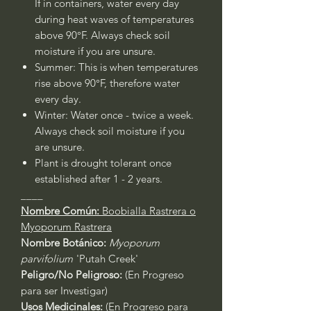
If in containers, water every day
during heat waves of temperatures
above 90°F. Always check soil
moisture if you are unsure.
Summer: This is when temperatures
rise above 90°F, therefore water
every day.
Winter: Water once - twice a week.
Always check soil moisture if you
are unsure.
Plant is drought tolerant once
established after 1 - 2 years.
____
Nombre Común:
Boobialla Rastrera o
Myoporum Rastrera
Nombre Botánico:
Myoporum
parvifolium
'Putah Creek'
Peligro/No Peligroso:
(En Progreso
para ser Investigar)
Usos Medicinales:
(En Progreso para