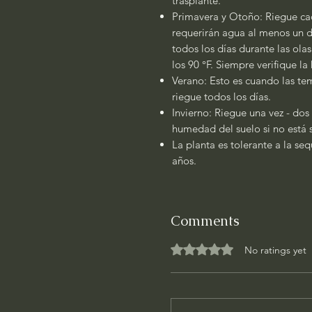
trasplante.
Primavera y Otoño: Riegue cad
requerirán agua al menos un dí
todos los días durante las ola
los 90 °F. Siempre verifique l
Verano: Esto es cuando las tem
riegue todos los días.
Invierno: Riegue una vez - dos
humedad del suelo si no está
La planta es tolerante a la se
años.
Comments
Rated 0 out of 5 stars.
No ratings yet