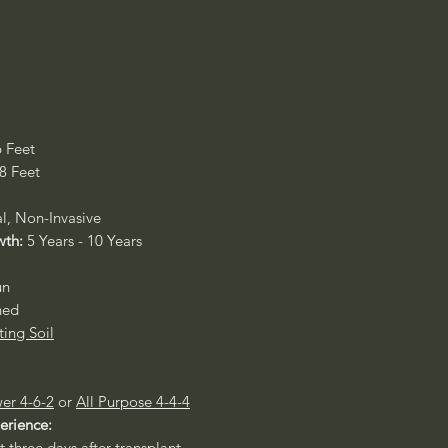
6 Feet
 8 Feet
al, Non-Invasive
wth:
5 Years - 10 Years
un
ned
ting Soil
er 4-6-2
or
All Purpose 4-4-4
perience:
st three days after transplant.