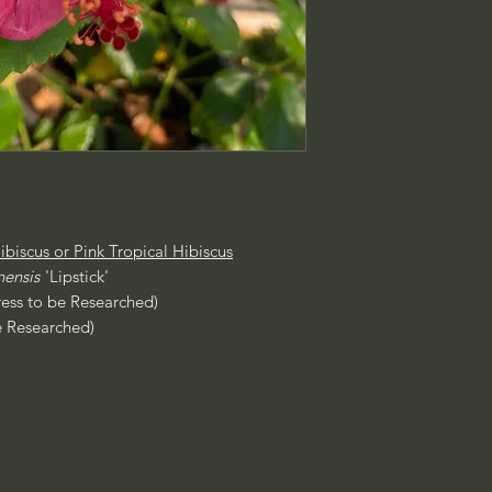
ibiscus or Pink Tropical Hibiscus
nensis
'Lipstick'
gress to be Researched)
e Researched)