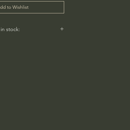
dd to Wishlist
 in stock:
 reflect.
ery
am-6pm
 Rd
2596, USA