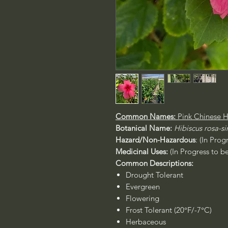
Common Names:
Pink Chinese H
Botanical Name:
Hibiscus rosa-si
Hazard/Non-Hazardous
: (In Pro
Medicinal Uses:
(In Progress to b
Common Descriptions:
Drought Tolerant
Evergreen
Flowering
Frost Tolerant (20°F/-7°C)
Herbaceous