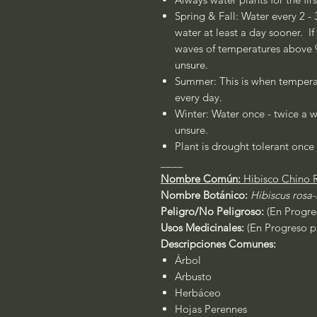
Spring & Fall: Water every 2 - 
water at least a day sooner. If
waves of temperatures above 90
unsure.
Summer: This is when temperat
every day.
Winter: Water once - twice a w
unsure.
Plant is drought tolerant once 
____
Nombre Común:
Hibisco Chino R
Nombre Botánico:
Hibiscus rosa-
Peligro/No Peligroso:
(En Progre
Usos Medicinales:
(En Progreso pa
Descripciones Comunes:
Árbol
Arbusto
Herbáceo
Hojas Perennes