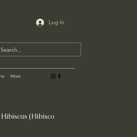
Log In
me
More
 Hibiscus (Hibisco