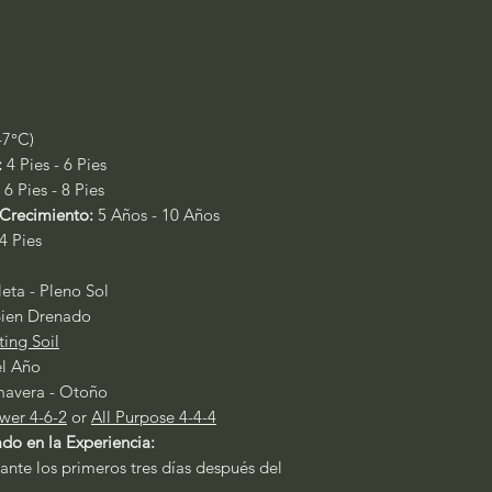
-7°C)
:
4 Pies - 6 Pies
:
6 Pies - 8 Pies
Crecimiento:
5 Años - 10 Años
 4 Pies
ta - Pleno Sol
ien Drenado
ting Soil
el Año
mavera - Otoño
wer 4-6-2
or
All Purpose 4-4-4
do en la Experiencia:
ante los primeros tres días después del