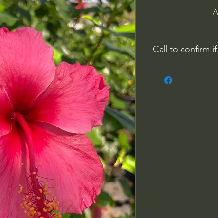
A
Call to confirm if
Plant quality may not
Riverside County
French Valley Nurs
951-442-3624
Open Everyday 8
34115 Winchester
Winchester, CA 9