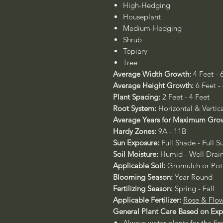
High-Hedging
Houseplant
Medium-Hedging
Shrub
Topiary
Tree
Average Width Growth:
4 Feet - 
Average Height Growth:
6 Feet -
Plant Spacing:
2 Feet - 4 Feet
Root System:
Horizontal & Vertic
Average Years for Maximum Gro
Hardy Zones:
9A - 11B
Sun Exposure:
Full Shade - Full S
Soil Moisture:
Humid - Well Drai
Applicable Soil:
Gromulch
or
Pot
Blooming Season:
Year Round
Fertilizing Season:
Spring - Fall
Applicable Fertilizer:
Rose & Flow
General Plant Care Based on Ex
Always water plants for the fir