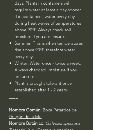
days. Plants in containers will
require water at least a day sooner.
If in containers, water every day
during heat waves of temperatures
above 90°F. Always check soil
moisture if you are unsure.
Summer: This is when temperatures
rise above 90°F, therefore water
every day.
Winter: Water once - twice a week.
Always check soil moisture if you
are unsure.
Plant is drought tolerant once
established after 1 - 2 years.
____
Nombre Común:
Boca Petardos de
Dragón de la Isla
Nombre Botánico:
Galvezia speciosa
'Petardo' (sin.
Gambelia speciosa