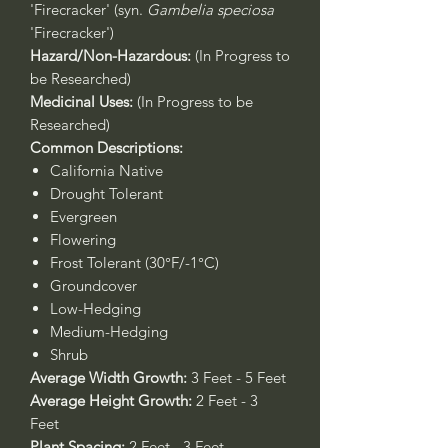
'Firecracker' (syn.
Gambelia speciosa
'Firecracker')
Hazard/Non-Hazardous:
(In Progress to
be Researched)
Medicinal Uses:
(In Progress to be
Researched)
Common Descriptions:
California Native
Drought Tolerant
Evergreen
Flowering
Frost Tolerant (30°F/-1°C)
Groundcover
Low-Hedging
Medium-Hedging
Shrub
Average Width Growth:
3 Feet - 5 Feet
Average Height Growth:
2 Feet - 3
Feet
Plant Spacing:
2 Feet - 3 Feet