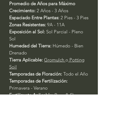
Promedio de Años para Máximo
Crecimiento:
2 Años - 3 Años
Espaciado Entre Plantas:
2 Pies - 3 Pies
Zonas Resistentes:
9A - 11A
Exposición al Sol:
Sol Parcial - Pleno
Sol
Humedad del Tierra:
Húmedo - Bien
Drenado
Tierra Aplicable:
Gromulch
o
Potting
Soil
Temporadas de Floración:
Todo el Año
Temporadas de Fertilización:
Primavera - Verano
Fertilizante Aplicable:
Rose & Flower
4-6-2
o
All Purpose 4-4-4
Cuidado General de Plantas Basado
en la Experiencia:
Si mantiene la planta bajo la
sombra, sería mejor que fuera un