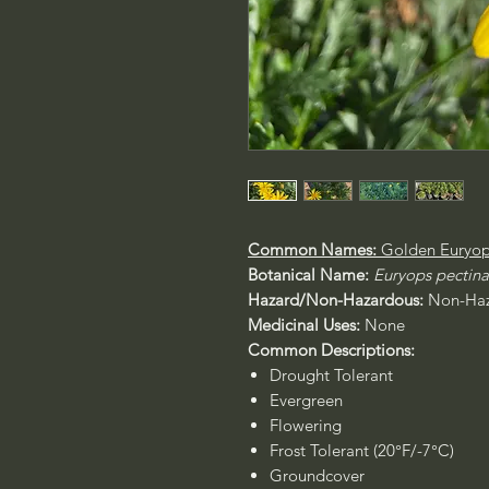
Common Names:
Golden Euryops
Botanical Name:
Euryops pectin
Hazard/Non-Hazardous:
Non-Haz
Medicinal Uses:
None
Common Descriptions:
Drought Tolerant
Evergreen
Flowering
Frost Tolerant (20°F/-7°C)
Groundcover