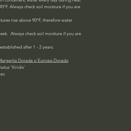
°F. Always check soil moisture if you are
ures rise above 90°F, therefore water
eek. Always check soil moisture if you are
established after 1 - 2 years.
Margarita Dorada o Euriops Dorado
natus
'Viridis'
oso