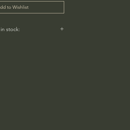
dd to Wishlist
 in stock:
nt nurseries represented by
y carry this in stock.