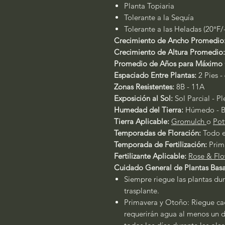
Planta Topiaria
Tolerante a la Sequía
Tolerante a las Heladas (20°F/
Crecimiento de Ancho Promedio
Crecimiento de Altura Promedio:
Promedio de Años para Máximo 
Espaciado Entre Plantas:
2 Pies - 
Zonas Resistentes:
8B - 11A
Exposición al Sol:
Sol Parcial - P
Humedad del Tierra:
Húmedo - B
Tierra Aplicable:
Gromulch
o
Pot
Temporadas de Floración:
Todo 
Temporada de Fertilización:
Prim
Fertilizante Aplicable:
Rose & Flo
Cuidado General de Plantas Basa
Siempre riegue las plantas dur
trasplante.
Primavera y Otoño: Riegue cad
requerirán agua al menos un dí