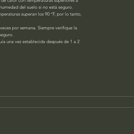
s de calor con temperaturas superiores a
a humedad del suelo si no está seguro.
peraturas superan los 90 °F, por lo tanto,
 veces por semana. Siempre verifique la
 seguro.
quía una vez establecida después de 1 a 2