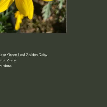
 or Green-Leaf Golden Daisy
atus
'Viridis'
ardous