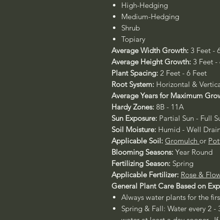
High-Hedging
Medium-Hedging
Shrub
Topiary
Average Width Growth:
3 Feet - 
Average Height Growth:
3 Feet -
Plant Spacing:
2 Feet - 6 Feet
Root System:
Horizontal & Vertic
Average Years for Maximum Gro
Hardy Zones:
8B - 11A
Sun Exposure:
Partial Sun - Full S
Soil Moisture:
Humid - Well Drai
Applicable Soil:
Gromulch
or
Pot
Blooming Seasons:
Year Round
Fertilizing Season:
Spring
Applicable Fertilizer:
Rose & Flow
General Plant Care Based on Ex
Always water plants for the fir
Spring & Fall: Water every 2 - 
water at least a day sooner. If