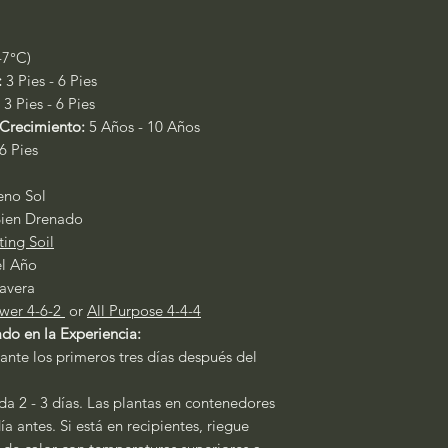
-7°C)
:
3 Pies - 6 Pies
3 Pies - 6 Pies
Crecimiento:
5 Años - 10 Años
6 Pies
leno Sol
ien Drenado
ting Soil
el Año
avera
wer 4-6-2
or
All Purpose 4-4-4
do en la Experiencia:
ante los primeros tres días después del
a 2 - 3 días. Las plantas en contenedores
a antes. Si está en recipientes, riegue