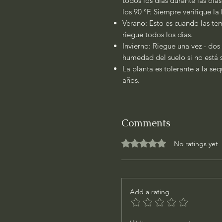
todos los días durante las ola
los 90 °F. Siempre verifique l
Verano: Esto es cuando las tem
riegue todos los días.
Invierno: Riegue una vez - dos
humedad del suelo si no está
La planta es tolerante a la se
años.
Comments
Rated 0 out of 5 stars.
No ratings yet
Add a rating