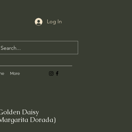
Log In
me
More
Golden Daisy
Margarita Dorada)