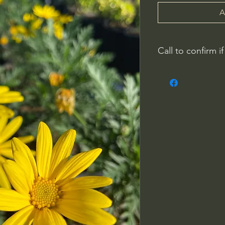
A
Call to confirm if
No family-owned pla
WithinNature.info ma