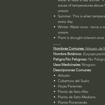
waves of temperatures above 90
unsure.
Summer: This is when temperat
every day.
Winter: Water once - twice a w
unsure.
Plant is drought tolerant once 
____
Nombres Comunes:
Arbusto de 
Nombre Botánico:
Euryops pecti
Peligro/No Peligroso:
No Peligr
Usos Medicinales:
Ninguno
Descripciones Comunes:
Arbusto
Cobertura del Suelo
Hojas Perennes
Planta de Seto-Alto
Planta de Seto-Mediano
Planta Floreciendo