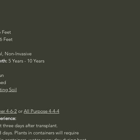
6 Feet
 6 Feet
al, Non-Invasive
wth:
5 Years - 10 Years
un
ned
ting Soil
er 4-6-2
or
All Purpose 4-4-4
perience:
st three days after transplant.
3 days. Plants in containers will require
 in containers, water every day during heat