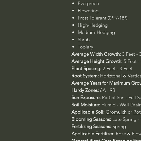
Evergreen
Flowering
Frost Tolerant (0°F/-18°)
High-Hedging
Medium-Hedging
Shrub
Topiary
Average Width Growth:
3 Feet - 
Average Height Growth:
5 Feet -
Plant Spacing:
2 Feet - 3 Feet
Root System:
Horiztonal & Vertic
Average Years for Maximum Gro
Hardy Zones:
6A - 9B
Sun Exposure:
Partial Sun - Full S
Soil Moisture:
Humid - Well Drai
Applicable Soil:
Gromulch
or
Pot
Blooming Seasons:
Late Spring 
Fertilizing Seasons:
Spring
Applicable Fertilizer:
Rose & Flow
General Plant Care Based on Ex