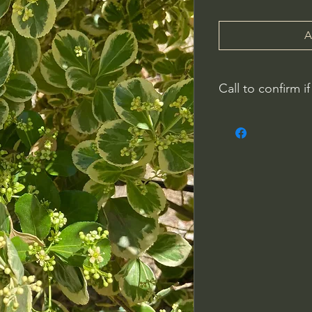
A
Call to confirm if
No family-owned pla
WithinNature.info ma