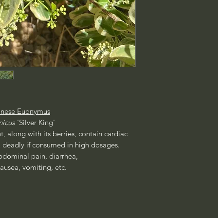
panese Euonymus
nicus
'Silver King'
t, along with its berries, contain cardiac
 deadly if consumed in high dosages.
bdominal pain, diarrhea,
nausea, vomiting, etc.