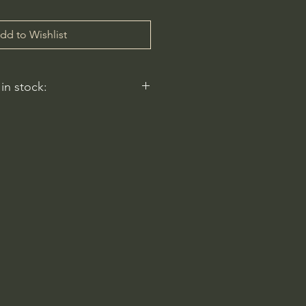
dd to Wishlist
 in stock:
nt nurseries represented by
y carry this in stock.