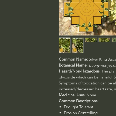
Common Name:
Silver King Ja
Botanical Name:
Euonymus japo
Hazard/Non-Hazardous:
The plan
glycoside which can be harmful &
Symptoms of toxication can be a
increased/decreased heart rate, 
Medicinal Uses:
None
Common Descriptions:
Drought Tolerant
Erosion Controlling