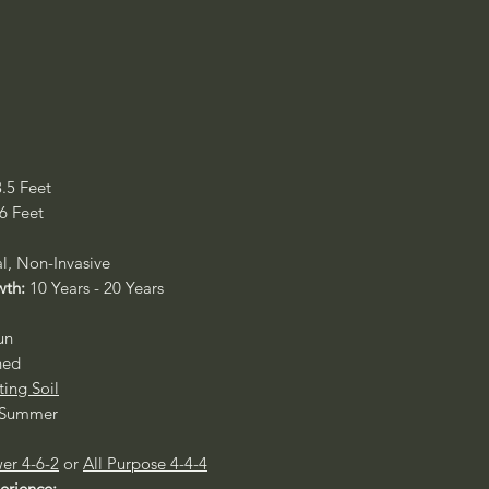
3.5 Feet
 6 Feet
al, Non-Invasive
wth:
10 Years - 20 Years
un
ned
ting Soil
- Summer
er 4-6-2
or
All Purpose 4-4-4
perience: