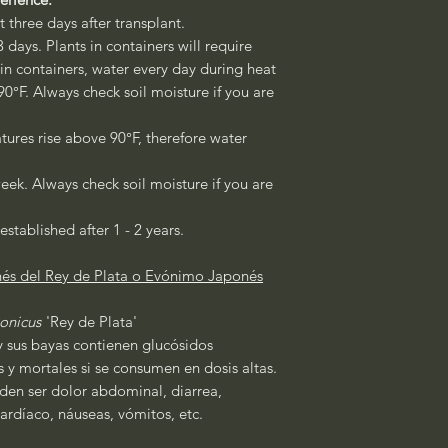
st three days after transplant.
3 days. Plants in containers will require
 in containers, water every day during heat
°F. Always check soil moisture if you are
ures rise above 90°F, therefore water
eek. Always check soil moisture if you are
established after 1 - 2 years.
és del Rey de Plata o Evónimo Japonés
onicus
'Rey de Plata'
y sus bayas contienen glucósidos
 y mortales si se consumen en dosis altas.
den ser dolor abdominal, diarrea,
rdíaco, náuseas, vómitos, etc.