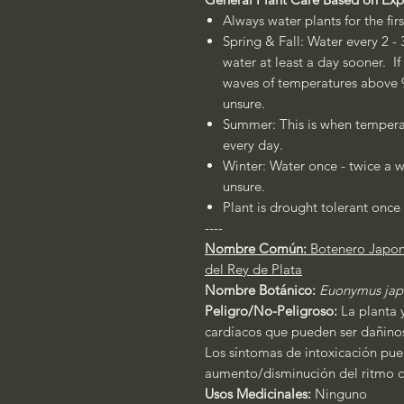
Always water plants for the fir
Spring & Fall: Water every 2 - 
water at least a day sooner. If
waves of temperatures above 90
unsure.
Summer: This is when temperat
every day.
Winter: Water once - twice a w
unsure.
Plant is drought tolerant once 
----
Nombre Común:
Botenero Japon
del Rey de Plata
Nombre Botánico:
Euonymus jap
Peligro/No-Peligroso:
La planta 
cardíacos que pueden ser dañinos
Los síntomas de intoxicación pue
aumento/disminución del ritmo ca
Usos Medicinales:
Ninguno