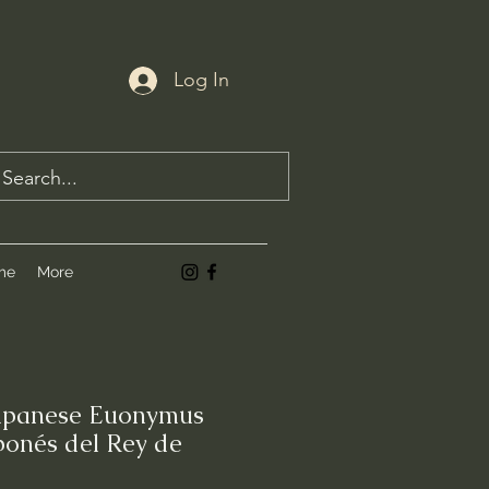
Log In
me
More
Japanese Euonymus
ponés del Rey de