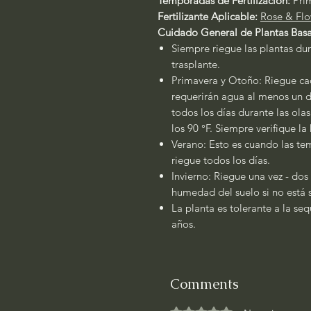
Temporadas de Fertilización:
Pri
Fertilizante Aplicable:
Rose & Flo
Cuidado General de Plantas Basa
Siempre riegue las plantas dur
trasplante.
Primavera y Otoño: Riegue cad
requerirán agua al menos un dí
todos los días durante las ola
los 90 °F. Siempre verifique l
Verano: Esto es cuando las tem
riegue todos los días.
Invierno: Riegue una vez - dos
humedad del suelo si no está
La planta es tolerante a la se
años.
Comments
Rated 0 out of 5 stars.