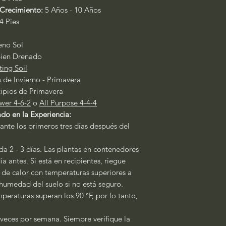
Crecimiento:
5 Años - 10 Años
4 Pies
leno Sol
ien Drenado
ting Soil
s de Invierno - Primavera
cipios de Primavera
wer 4-6-2
o
All Purpose 4-
4-4
do en la Experiencia:
ante los primeros tres días después del
a 2 - 3 días. Las plantas en contenedores
a antes. Si está en recipientes, riegue
s de calor con temperaturas superiores a
a humedad del suelo si no está seguro.
peraturas superan los 90 °F, por lo tanto,
 veces por semana. Siempre verifique la