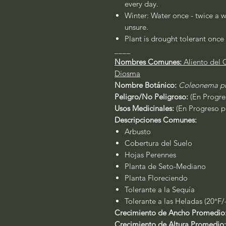
every day.
Winter: Water once - twice a w
unsure.
Plant is drought tolerant once 
____
Nombres Comunes:
Aliento del 
Diosma
Nombre Botánico:
Coleonema pu
Peligro/No Peligroso:
(En Progres
Usos Medicinales:
(En Progreso pa
Descripciones Comunes:
Arbusto
Cobertura del Suelo
Hojas Perennes
Planta de Seto-Mediano
Planta Floreciendo
Tolerante a la Sequía
Tolerante a las Heladas (20°F/
Crecimiento de Ancho Promedio
Crecimiento de Altura Promedio: