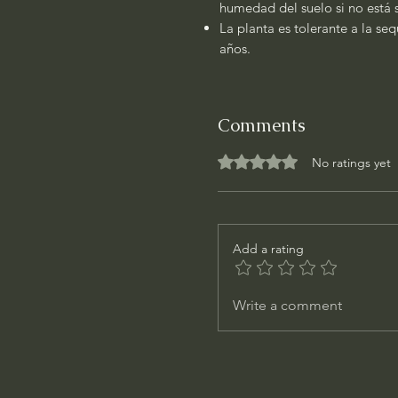
humedad del suelo si no está 
La planta es tolerante a la se
años.
Comments
Rated 0 out of 5 stars.
No ratings yet
Add a rating
Write a comment