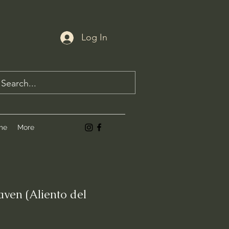
Log In
me
More
aven (Aliento del