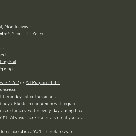
al, Non-Invasive
wth:
5 Years - 10 Years
un
ned
ting Soil
 Spring
wer 4-6-2
or
All Purpose 4-4-4
perience:
st three days after transplant.
3 days. Plants in containers will require
 in containers, water every day during heat
°F. Always check soil moisture if you are
ures rise above 90°F, therefore water