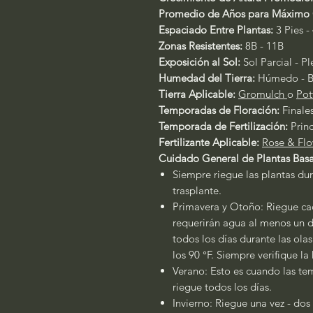
Promedio de Años para Máximo 
Espaciado Entre Plantas:
3 Pies - 
Zonas Resistentes:
8B - 11B
Exposición al Sol:
Sol Parcial - P
Humedad del Tierra:
Húmedo - B
Tierra Aplicable:
Gromulch
o
Pot
Temporadas de Floración:
Finale
Temporada de Fertilización:
Prin
Fertilizante Aplicable:
Rose & Flo
Cuidado General de Plantas Basa
Siempre riegue las plantas dur
trasplante.
Primavera y Otoño: Riegue cad
requerirán agua al menos un dí
todos los días durante las ola
los 90 °F. Siempre verifique l
Verano: Esto es cuando las tem
riegue todos los días.
Invierno: Riegue una vez - dos