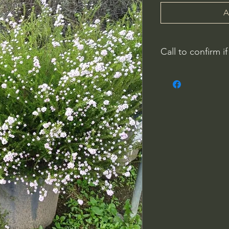
A
Call to confirm if
Plant quality may not
Riverside County
French Valley Nurs
951-442-3624
Open Everyday 8
34115 Winchester
Winchester, CA 9