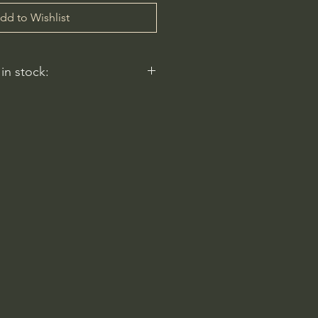
dd to Wishlist
 in stock:
 reflect.
ery
am-6pm
 Rd
2596, USA