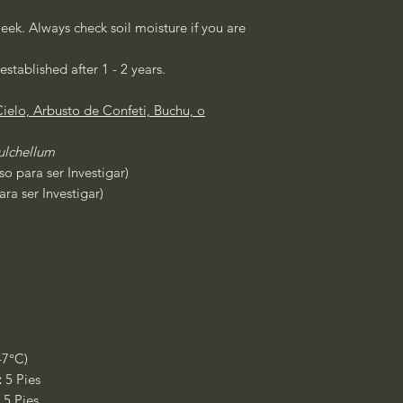
eek. Always check soil moisture if you are
established after 1 - 2 years.
Cielo, Arbusto de Confeti, Buchu, o
lchellum
o para ser Investigar)
ra ser Investigar)
-7°C)
:
5 Pies
5 Pies