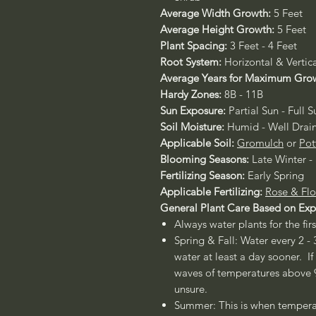
Average Width Growth:
5 Feet
Average Height Growth:
5 Feet
Plant Spacing:
3 Feet - 4 Feet
Root System:
Horizontal & Vertic
Average Years for Maximum Gro
Hardy Zones:
8B - 11B
Sun Exposure:
Partial Sun - Full S
Soil Moisture:
Humid - Well Drai
Applicable Soil:
Gromulch
or
Pot
Blooming Seasons:
Late Winter -
Fertilizing Season:
Early Spring
Applicable Fertilizing:
Rose & Flo
General Plant Care Based on Ex
Always water plants for the fir
Spring & Fall: Water every 2 - 
water at least a day sooner. If
waves of temperatures above 90
unsure.
Summer: This is when temperat