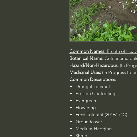
Common Names:
Breath of Heav
Botanical Name:
Coleonema pul
Hazard/Non-Hazardous:
(In Prog
Medicinal Uses:
(In Progress to b
Common Descriptions:
Drought Tolerant
Erosion Controlling
Evergreen
Flowering
Frost Tolerant (20°F/-7°C)
Groundcover
Medium-Hedging
Shrub