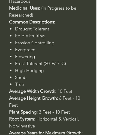
Hazardous
Medicinal Uses:
(In Progress to be
Researched)
Common Descriptions:
Drought Tolerant
Edible Fruiting
Erosion Controlling
Evergreen
Flowering
Frost Tolerant (20°F/-7°C)
High-Hedging
Shrub
Tree
Average Width Growth:
10 Feet
Average Height Growth:
6 Feet - 10
Feet
Plant Spacing:
3 Feet - 10 Feet
Root System:
Horizontal & Vertical,
Non-Invasive
Average Years for Maximum Growth: