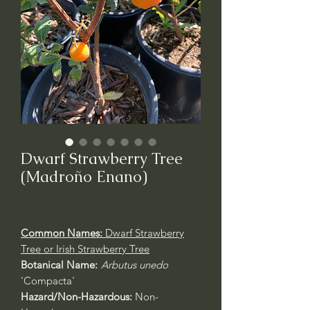
Dwarf Strawberry Tree
(Madroño Enano)
Common Names:
Dwarf Strawberry
Tree or Irish Strawberry Tree
Botanical Name:
Arbutus unedo
'Compacta'
Hazard/Non-Hazardous:
Non-