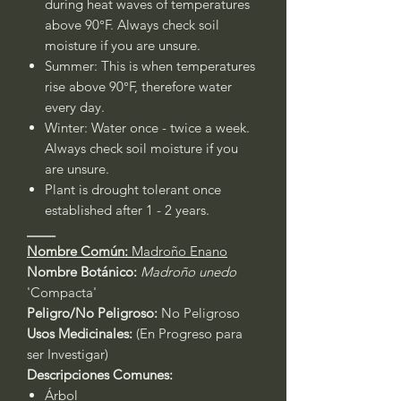
during heat waves of temperatures
above 90°F. Always check soil
moisture if you are unsure.
Summer: This is when temperatures
rise above 90°F, therefore water
every day.
Winter: Water once - twice a week.
Always check soil moisture if you
are unsure.
Plant is drought tolerant once
established after 1 - 2 years.
____
Nombre Común:
Madroño Enano
Nombre Botánico:
Madroño unedo
'Compacta'
Peligro/No Peligroso:
No Peligroso
Usos Medicinales:
(En Progreso para
ser Investigar)
Descripciones Comunes:
Árbol