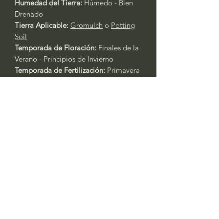
Humedad del Tierra:
Húmedo - Bien
Drenado
Tierra Aplicable:
Gromulch
o
Potting
Soil
Temporada de Floración:
Finales de la
Verano - Principios de Invierno
Temporada de Fertilización:
Primavera
Fertilizante Aplicable:
Rose & Flower
4-6-2
o
All Purpose 4-4-4
Cuidado General de Plantas Basado
en la Experiencia:
Siempre riegue las plantas durante
los primeros tres días después del
trasplante.
Primavera y Otoño: Riegue cada 2 -
3 días. Las plantas en contenedores
requerirán agua al menos un día
antes. Si está en recipientes, riegue
todos los días durante las olas de
calor con temperaturas superiores a