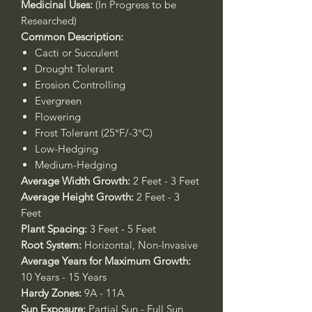
Medicinal Uses:
(In Progress to be
Researched)
Common Description:
Cacti or Succulent
Drought Tolerant
Erosion Controlling
Evergreen
Flowering
Frost Tolerant (25°F/-3°C)
Low-Hedging
Medium-Hedging
Average Width Growth:
2 Feet - 3 Feet
Average Height Growth:
2 Feet - 3
Feet
Plant Spacing:
3 Feet - 5 Feet
Root System:
Horizontal, Non-Invasive
Average Years for Maximum Growth:
10 Years - 15 Years
Hardy Zones:
9A - 11A
Sun Exposure:
Partial Sun - Full Sun