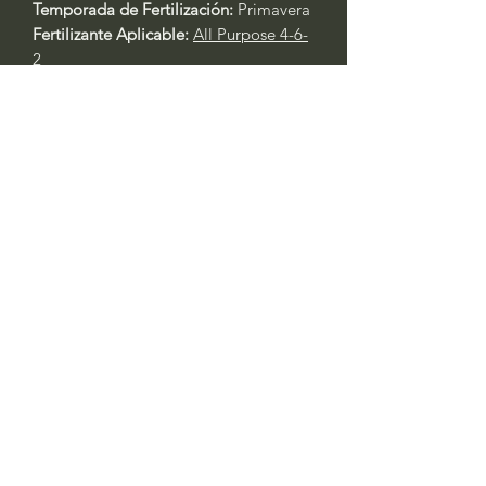
Temporada de Fertilización:
Primavera
Fertilizante Aplicable:
All Purpose 4-6-
2
Cuidado General de Plantas Basado
en la Experiencia:
Siempre riegue las plantas durante
los primeros tres días después del
trasplante.
Primavera y Otoño: Riegue cada 2 -
3 días. Las plantas en contenedores
requerirán agua al menos un día
antes. Si está en recipientes, riegue
todos los días durante las olas de
calor con temperaturas superiores a
los 90 °F. Siempre verifique la
humedad del suelo si no está
seguro.
Verano: Esto es cuando las
temperaturas superan los 90 °F, por
lo tanto, riegue todos los días.