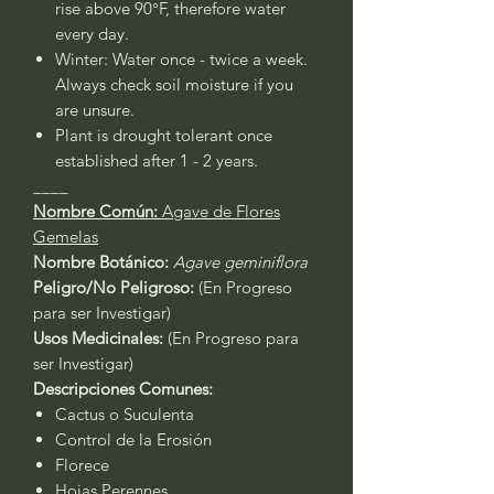
rise above 90°F, therefore water
every day.
Winter: Water once - twice a week.
Always check soil moisture if you
are unsure.
Plant is drought tolerant once
established after 1 - 2 years.
____
Nombre Común:
Agave de Flores
Gemelas
Nombre Botánico:
Agave geminiflora
Peligro/No Peligroso:
(En Progreso
para ser Investigar)
Usos Medicinales:
(En Progreso para
ser Investigar)
Descripciones Comunes:
Cactus o Suculenta
Control de la Erosión
Florece
Hojas Perennes