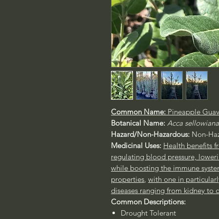
Common Name:
Pineapple Gua
Botanical Name:
Acca sellowian
Hazard/Non-Hazardous:
Non-Haz
Medicinal Uses:
Health benefits f
regulating blood pressure, lower
while boosting the immune syst
properties
,
with one in particular
diseases ranging from kidney to c
Common Descriptions:
Drought Tolerant