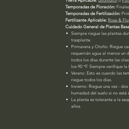
Tierra Aplicable:
Gromulch
o
Pot
Temporadas de Floración:
Finales
Temporadas de Fertilización:
Pri
Fertilizante Aplicable:
Rose & Flo
Cuidado General de Plantas Basa
Siempre riegue las plantas dur
trasplante.
Primavera y Otoño: Riegue cad
requerirán agua al menos un dí
todos los días durante las ola
los 90 °F. Siempre verifique l
Verano: Esto es cuando las tem
riegue todos los días.
Invierno: Riegue una vez - dos
humedad del suelo si no está 
La planta es tolerante a la se
años.