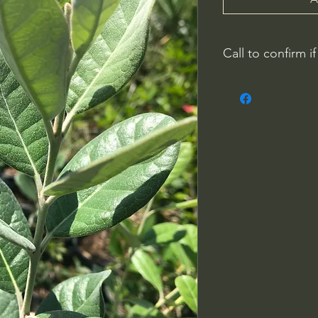
Call to confirm if
Plant quality may not
Riverside County
French Valley Nurs
951-442-3624
Open Everyday 8
34115 Winchester
Winchester, CA 9