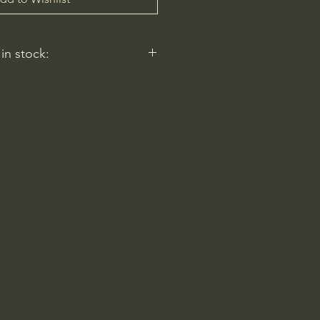
 in stock:
 reflect.
ery
am-6pm
 Rd
2596, USA