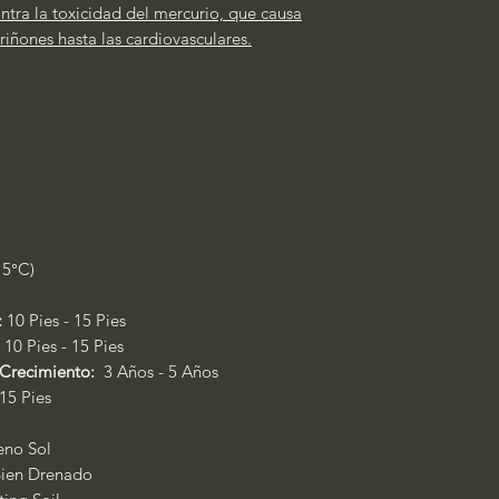
ntra la toxicidad del mercurio, que causa
iñones hasta las cardiovasculares.
15°C)
:
10 Pies - 15 Pies
10 Pies - 15 Pies
 Crecimiento:
3 Años - 5 Años
 15 Pies
leno Sol
ien Drenado