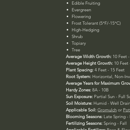
Edible Fruiting
Evergreen
Flowering
Frost Tolerant (5°F/-15°C)
High-Hedging
Shrub
Topiary
Tree
Average Width Growth:
10 Feet -
Average Height Growth:
10 Feet 
Plant Spacing:
4 Feet - 15 Feet
Root System:
Horizontal, Non-Inv
Average Years for Maximum Gro
Hardy Zones:
8A - 10B
Sun Exposure:
Partial Sun - Full S
Soil Moisture:
Humid - Well Drai
Applicable Soil:
Gromulch
or
Pot
Blooming Seasons:
Late Spring -
Fertilizing Seasons:
Spring - Fall
Applicable Fertilizer:
Rose & Flow