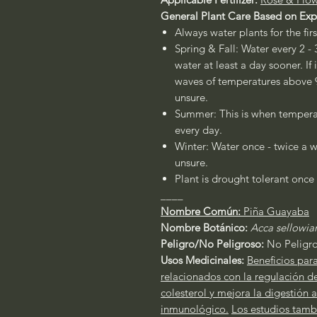
General Plant Care Based on Exp
Always water plants for the fir
Spring & Fall: Water every 2 - 
water at least a day sooner. If
waves of temperatures above 90
unsure.
Summer: This is when temperat
every day.
Winter: Water once - twice a w
unsure.
Plant is drought tolerant once 
____
Nombre Común:
Piña Guayaba
Nombre Botánico:
Acca sellowia
Peligro/No Peligroso:
No Peligr
Usos Medicinales:
Beneficios par
relacionados con la regulación de 
colesterol y mejora la digestión
inmunológico.
Los estudios tamb