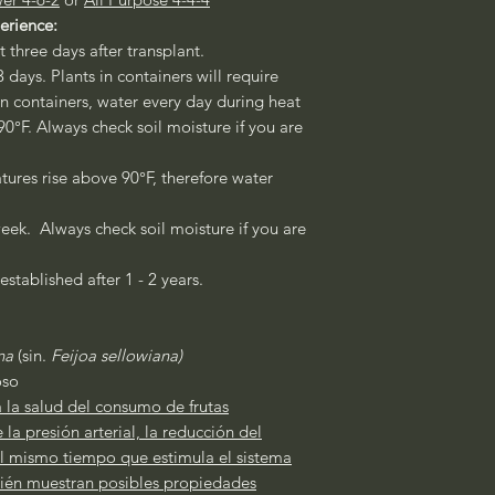
erience:
st three days after transplant.
3 days. Plants in containers will require
 in containers, water every day during heat
°F. Always check soil moisture if you are
ures rise above 90°F, therefore water
eek. Always check soil moisture if you are
established after 1 - 2 years.
na
(sin.
Feijoa sellowiana)
oso
a la salud del consumo de frutas
la presión arterial, la reducción del
 al mismo tiempo que estimula el sistema
ién muestran posibles propiedades