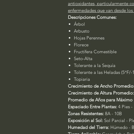
antioxidantes
,
particularmente co
enfermedades que van desde los r
Descripciones Comunes:
Árbol
Arbusto
Hojas Perennes
Florece
Fructífera Comestible
Seto-Alta
Tolerante a la Sequía
Tolerante a las Heladas (5°F/-
Topiaria
Crecimiento de Ancho Promedio
Crecimiento de Altura Promedio:
Promedio de Años para Máximo
Espaciado Entre Plantas:
4 Pies -
Zonas Resistentes:
8A - 10B
Exposición al Sol:
Sol Parcial - P
Humedad del Tierra:
Húmedo - B