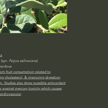
va
a
(syn.
Feijoa sellowiana
)
ardous
rom fruit consumption related to
ing cholesterol, & improving digestion
em.
Studies also show possible antioxidant
ly against mercury toxicity which causes
ardiovascular
.