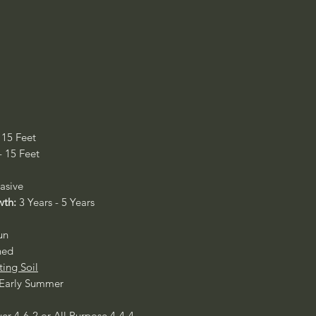
 15 Feet
- 15 Feet
asive
wth:
3 Years - 5 Years
un
ned
ting Soil
 Early Summer
er 4-6-2
or
All Purpose 4-4-4