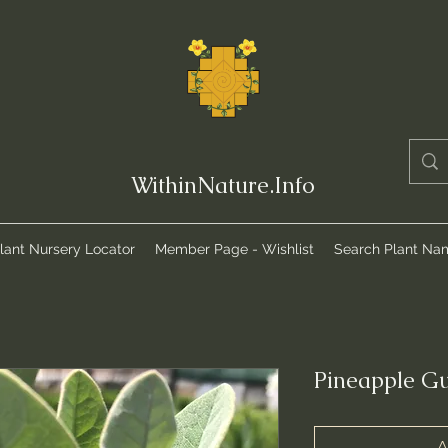
WithinNature.Info
lant Nursery Locator
Member Page - Wishlist
Search Plant Na
Pineapple G
A