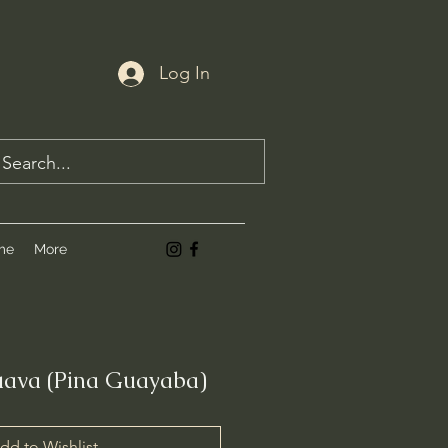
Log In
me
More
uava (Pina Guayaba)
dd to Wishlist